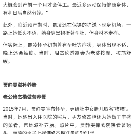
大概会到产前一个月才会停工。最近多运动保持健康身体，
有利日后自然分娩。”
此外，临近预产期时，昆凌还在保镖的护送下现身机场，一
路上她低头不语，她身穿黑裙挺著孕肚，但身材不走样。
但实际上，昆凌怀孕初期曾有孕吐等症状，身体出现不适，
晚上还会抽筋。当时，周杰伦透露会为老婆按摩、拉筋舒
缓。
贾静雯滋补养胎
老公修杰楷做营养餐
2015年7月，贾静雯宣布怀孕，更给肚中女胎儿取名“咘咘”。
当时，她晒出入住医院的照片，男友修杰楷还为她做了丰盛
的菜肴，帮她滋补养胎。照片中，贾静雯捧著碗筷看著镜
头，面前的桌子上摆满修杰楷准备的5菜1汤。