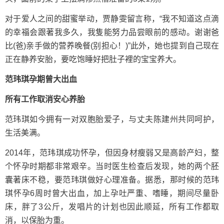
对于爱人之间的甜蜜举动，贾静雯留言称，“我不知道这点滴
的幸福会跟著我多久，我隻能努力品尝眼前的感动。谢谢爸
比(爸)亲手做的营养晚餐(别担心！)”此外，她也提到自己现在
正在静养安胎，要吃饱睡好把肚子裡的宝宝养大。
范玮琪孕期曾大出血
所有工作取消安心养胎
范玮琪如今拥有一对双胞胎爱子，与丈夫陈建州共同呵护，
生活美满。
2014年，范玮琪成功怀孕，但因身材瘦弱又是高龄产妇，整
个怀孕时期都非常艰辛。当时医生检查后发现，她的两个胚
囊著床不稳，要范玮琪做好心理准备。据悉，那时候的范玮
琪怀孕6周时曾大出血，加上孕吐严重、嗜睡，期间尽量卧
床，胖了3公斤，发唱片的计划也因此顺延，所有工作都取
消，以保胎为重。