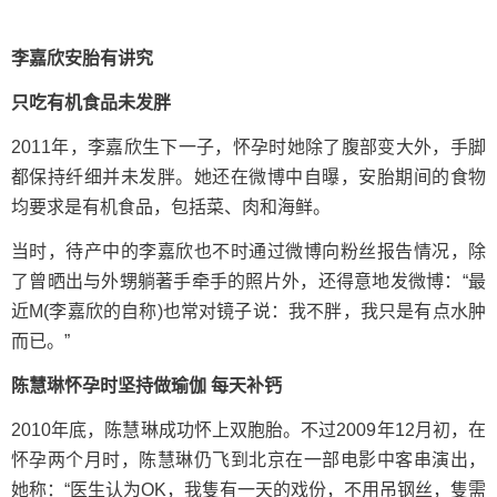
李嘉欣安胎有讲究
只吃有机食品未发胖
2011年，李嘉欣生下一子，怀孕时她除了腹部变大外，手脚
都保持纤细并未发胖。她还在微博中自曝，安胎期间的食物
均要求是有机食品，包括菜、肉和海鲜。
当时，待产中的李嘉欣也不时通过微博向粉丝报告情况，除
了曾晒出与外甥躺著手牵手的照片外，还得意地发微博：“最
近M(李嘉欣的自称)也常对镜子说：我不胖，我只是有点水肿
而已。”
陈慧琳怀孕时坚持做瑜伽 每天补钙
2010年底，陈慧琳成功怀上双胞胎。不过2009年12月初，在
怀孕两个月时，陈慧琳仍飞到北京在一部电影中客串演出，
她称：“医生认为OK，我隻有一天的戏份，不用吊钢丝，隻需