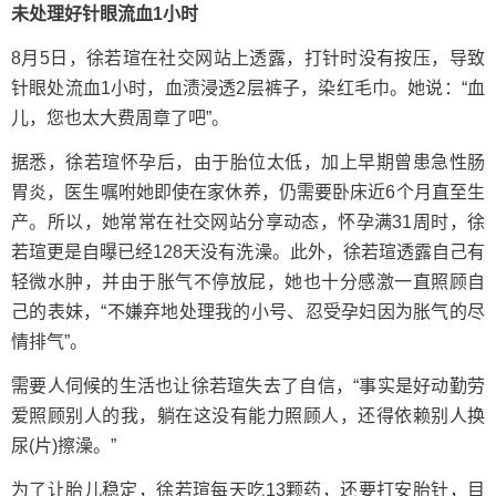
未处理好针眼流血1小时
8月5日，徐若瑄在社交网站上透露，打针时没有按压，导致
针眼处流血1小时，血渍浸透2层裤子，染红毛巾。她说：“血
儿，您也太大费周章了吧”。
据悉，徐若瑄怀孕后，由于胎位太低，加上早期曾患急性肠
胃炎，医生嘱咐她即使在家休养，仍需要卧床近6个月直至生
产。所以，她常常在社交网站分享动态，怀孕满31周时，徐
若瑄更是自曝已经128天没有洗澡。此外，徐若瑄透露自己有
轻微水肿，并由于胀气不停放屁，她也十分感激一直照顾自
己的表妹，“不嫌弃地处理我的小号、忍受孕妇因为胀气的尽
情排气”。
需要人伺候的生活也让徐若瑄失去了自信，“事实是好动勤劳
爱照顾别人的我，躺在这没有能力照顾人，还得依赖别人换
尿(片)擦澡。”
为了让胎儿稳定，徐若瑄每天吃13颗药，还要打安胎针，目