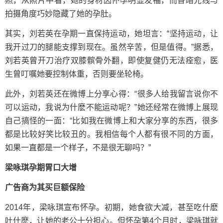
照，从照片中看，她的身材因怀孕明显发福，而昏暗光线与
拍摄角度巧妙隐藏了她的孕肚。
其实，刘若英在孕期一直保持运动，她坦言：“坚持运动，让
我开过刀的腿能支撑到现在。虽然辛苦，但是值得。”据悉，
刘若英曾开刀治疗双膝髌骨外翻，即使复健仍无法痊愈，医
生曾叮嘱她要控制体重，否则要坐轮椅。
此外，刘若英还在微博上分享心得：“很多人给我留言说你不
可以运动，我说为什麽不能运动呢？”她还经常在微博上展现
自己搞怪的一面：“比如我在微博上和大家分享的东西，很多
都是比较好笑比较丑的。我相信每个人都有很不同的方面，
如果一直都是一个样子，不是很无聊吗？”
梁咏琪孕期胃口大增
广告商为其买巨额保险
2014年，梁咏琪宣布怀孕。初期，她食欲大减，甚至吃什麽
吐什麽，让她的老公十分担心。但怀孕第4个月时，梁咏琪就