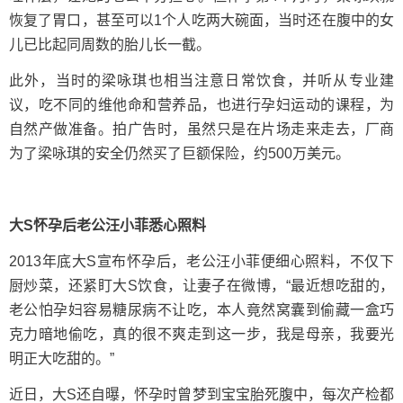
恢复了胃口，甚至可以1个人吃两大碗面，当时还在腹中的女
儿已比起同周数的胎儿长一截。
此外，当时的梁咏琪也相当注意日常饮食，并听从专业建
议，吃不同的维他命和营养品，也进行孕妇运动的课程，为
自然产做准备。拍广告时，虽然只是在片场走来走去，厂商
为了梁咏琪的安全仍然买了巨额保险，约500万美元。
大S怀孕后老公汪小菲悉心照料
2013年底大S宣布怀孕后，老公汪小菲便细心照料，不仅下
厨炒菜，还紧盯大S饮食，让妻子在微博，“最近想吃甜的，
老公怕孕妇容易糖尿病不让吃，本人竟然窝囊到偷藏一盒巧
克力暗地偷吃，真的很不爽走到这一步，我是母亲，我要光
明正大吃甜的。”
近日，大S还自曝，怀孕时曾梦到宝宝胎死腹中，每次产检都