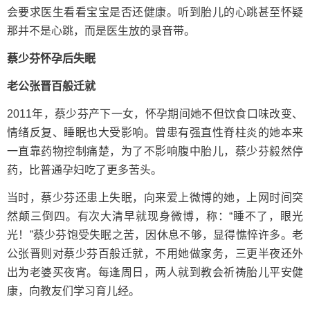
会要求医生看看宝宝是否还健康。听到胎儿的心跳甚至怀疑
那并不是心跳，而是医生放的录音带。
蔡少芬怀孕后失眠
老公张晋百般迁就
2011年，蔡少芬产下一女，怀孕期间她不但饮食口味改变、
情绪反复、睡眠也大受影响。曾患有强直性脊柱炎的她本来
一直靠药物控制痛楚，为了不影响腹中胎儿，蔡少芬毅然停
药，比普通孕妇吃了更多苦头。
当时，蔡少芬还患上失眠，向来爱上微博的她，上网时间突
然颠三倒四。有次大清早就现身微博，称：“睡不了，眼光
光！”蔡少芬饱受失眠之苦，因休息不够，显得憔悴许多。老
公张晋则对蔡少芬百般迁就，不用她做家务，三更半夜还外
出为老婆买夜宵。每逢周日，两人就到教会祈祷胎儿平安健
康，向教友们学习育儿经。