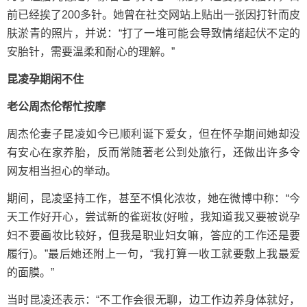
前已经挨了200多针。她曾在社交网站上贴出一张因打针而皮
肤淤青的照片，并说：“打了一堆可能会导致情绪起伏不定的
安胎针，需要温柔和耐心的理解。”
昆凌孕期闲不住
老公周杰伦帮忙按摩
周杰伦妻子昆凌如今已顺利诞下爱女，但在怀孕期间她却没
有安心在家养胎，反而常随著老公到处旅行，还做出许多令
网友相当担心的举动。
期间，昆凌坚持工作，甚至不惧化浓妆，她在微博中称：“今
天工作好开心，尝试新的雀斑妆(好啦，我知道我又要被说孕
妇不要画妆比较好，但我是职业妇女嘛，答应的工作还是要
履行)。”
最后她还附上一句，“我打算一收工就要敷上我最爱
的面膜。
”
当时昆凌还表示：“不工作会很无聊，边工作边养身体就好，