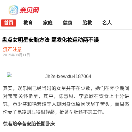
首页
教育
家庭
健康
胎教
名人
盘点女明星安胎方法 昆凌化妆运动两不误
流产注意
2015年08月11日
其实，娱乐圈已经当妈的女星并不在少数，她们在怀孕期间
对宝宝关怀备至，其中，陈慧琳、李嘉欣在饮食上十分讲
究，蔡少芬和徐若瑄等人却因身体原因吃尽了苦头，而周杰
伦妻子昆凌则显得很轻鬆，挺著孕肚还不忘工作。
徐若瑄辛苦安胎长期卧床