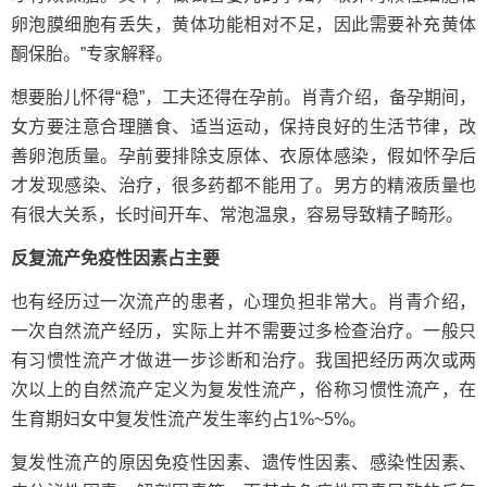
卵泡膜细胞有丢失，黄体功能相对不足，因此需要补充黄体
酮保胎。”专家解释。
想要胎儿怀得“稳”，工夫还得在孕前。肖青介绍，备孕期间，
女方要注意合理膳食、适当运动，保持良好的生活节律，改
善卵泡质量。孕前要排除支原体、衣原体感染，假如怀孕后
才发现感染、治疗，很多药都不能用了。男方的精液质量也
有很大关系，长时间开车、常泡温泉，容易导致精子畸形。
反复流产免疫性因素占主要
也有经历过一次流产的患者，心理负担非常大。肖青介绍，
一次自然流产经历，实际上并不需要过多检查治疗。一般只
有习惯性流产才做进一步诊断和治疗。我国把经历两次或两
次以上的自然流产定义为复发性流产，俗称习惯性流产，在
生育期妇女中复发性流产发生率约占1%~5%。
复发性流产的原因免疫性因素、遗传性因素、感染性因素、