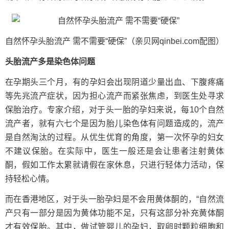
自然怀孕头胎流产 需不需要“硬保”
（亲贝网qinbei.com配图）
头胎流产多是染色体问题
在孕期头三个月，有的孕妇会出现阴道少量出血、下腹疼痛
等先兆流产症状，因为担心流产而紧张焦虑，到医生处寻求
保胎治疗。专家介绍，对于头一胎的孕妇来说，每10个自然
流产者，就有六七个是因为胎儿染色体有问题造成的，流产
是自然淘汰的过程。从优生优育的角度，第一次怀孕的妇女
不建议保胎。在实际中，医生一般还是会让患者注射黄体
酮，假如工作太累就请假在家休息，只进行轻体力活动，保
持轻松心情。
而在香港地区，对于头一胎孕妇是不会用黄体酮的，“自然流
产只有一部分是因为黄体功能不足，只有这部分补充黄体酮
才有效保胎。其中，做试管婴儿的孕妇，取卵时颗粒细胞和