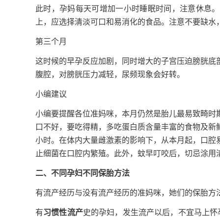
此时，孕妈每天可增加一小时睡眠时间，注意休息。
上，应选择清淡可口和易消化的食品。注意不要缺水
第三个月
这时候的早孕反应加剧，同时增大的子宫压迫膀胱底
腹腔，对膀胱压力减轻，尿频现象会好转。
小编建议
小编要提醒各位准妈咪，本月仍然是胎儿最易致畸时
口不好，要吃得精，多吃蛋白质含量丰富的食物及新
小时。在体内大量雌激素的影响下，从本月起，口腔
止细菌在口腔内繁殖。此外，蚊早叮咬后，切忌涂用
二、不同孕妇不同保胎方法
有流产经历与没有流产经历的准妈咪，她们的保胎方
有
习惯性流产
史的孕妇，发生流产以后，不宜马上怀