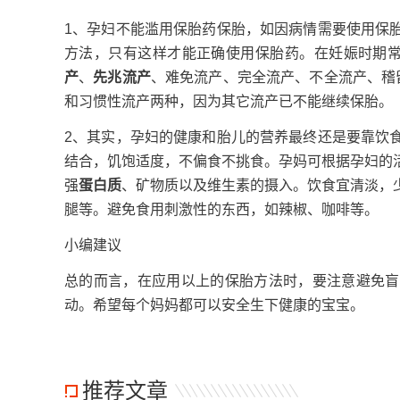
1、孕妇不能滥用保胎药保胎，如因病情需要使用保
方法，只有这样才能正确使用保胎药。在妊娠时期常
产
、
先兆流产
、难免流产、完全流产、不全流产、稽
和习惯性流产两种，因为其它流产已不能继续保胎。
2、其实，孕妇的健康和胎儿的营养最终还是要靠饮
结合，饥饱适度，不偏食不挑食。孕妈可根据孕妇的
强
蛋白质
、矿物质以及维生素的摄入。饮食宜清淡，
腿等。避免食用刺激性的东西，如辣椒、咖啡等。
小编建议
总的而言，在应用以上的保胎方法时，要注意避免盲
动。希望每个妈妈都可以安全生下健康的宝宝。
推荐文章