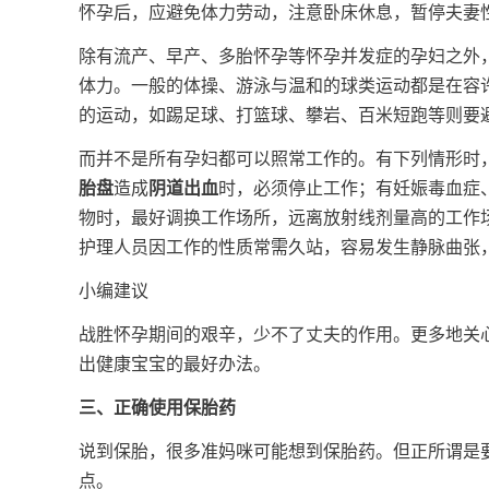
怀孕后，应避免体力劳动，注意卧床休息，暂停夫妻
除有流产、早产、多胎怀孕等怀孕并发症的孕妇之外
体力。一般的体操、游泳与温和的球类运动都是在容
的运动，如踢足球、打篮球、攀岩、百米短跑等则要
而并不是所有孕妇都可以照常工作的。有下列情形时
胎盘
造成
阴道出血
时，必须停止工作；有妊娠毒血症
物时，最好调换工作场所，远离放射线剂量高的工作
护理人员因工作的性质常需久站，容易发生静脉曲张
小编建议
战胜怀孕期间的艰辛，少不了丈夫的作用。更多地关
出健康宝宝的最好办法。
三、正确使用
保胎药
说到保胎，很多准妈咪可能想到保胎药。但正所谓是
点。