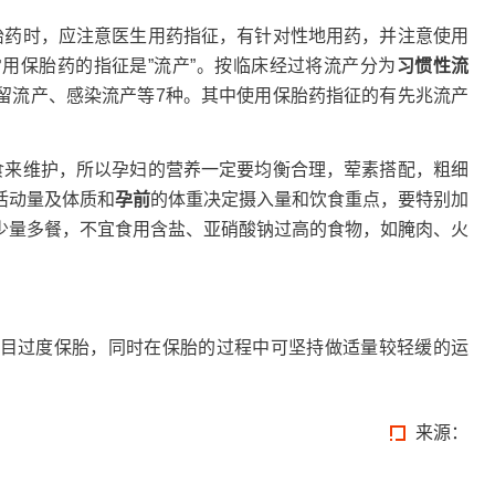
胎药时，应注意医生用药指征，有针对性地用药，并注意使用
用保胎药的指征是”流产”。按临床经过将流产分为
习惯性流
留流产、感染流产等7种。其中使用保胎药指征的有先兆流产
食来维护，所以孕妇的营养一定要均衡合理，荤素搭配，粗细
活动量及体质和
孕前
的体重决定摄入量和饮食重点，要特别加
少量多餐，不宜食用含盐、亚硝酸钠过高的食物，如腌肉、火
目过度保胎，同时在保胎的过程中可坚持做适量较轻缓的运
来源：