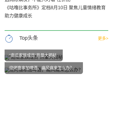
《咕噜比事务所》定档8月10日 聚焦儿童情绪教育
助力健康成长
Top头条
更多>
“南瓜家族成员”热量大揭秘
烧烤撸串加啤酒，痛风痛来怎么办？