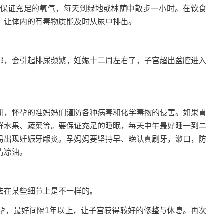
保证充足的氧气，每天到绿地或林荫中散步一小时。在饮食
，让体内的有毒物质能及时从尿中排出。
部，会引起排尿频繁，妊娠十二周左右了，子宫超出盆腔进入
期，怀孕的准妈妈们谨防各种病毒和化学毒物的侵害。如果胃
鲜水果、蔬菜等。要保证充足的睡眠，每天中午最好睡一到二
易出现妊娠牙龈炎。孕妈妈要坚持早、晚认真刷牙，漱口，防
清凉油。
法在某些细节上是不一样的。
孕，最好间隔1年以上，让子宫获得较好的修整与休息。再次