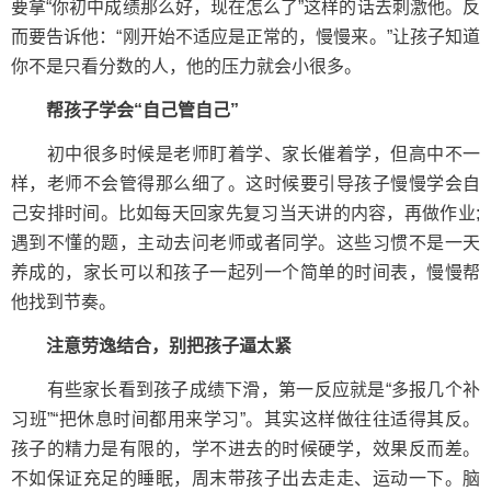
要拿“你初中成绩那么好，现在怎么了”这样的话去刺激他。反
而要告诉他：“刚开始不适应是正常的，慢慢来。”让孩子知道
你不是只看分数的人，他的压力就会小很多。
帮孩子学会“自己管自己”
初中很多时候是老师盯着学、家长催着学，但高中不一
样，老师不会管得那么细了。这时候要引导孩子慢慢学会自
己安排时间。比如每天回家先复习当天讲的内容，再做作业;
遇到不懂的题，主动去问老师或者同学。这些习惯不是一天
养成的，家长可以和孩子一起列一个简单的时间表，慢慢帮
他找到节奏。
注意劳逸结合，别把孩子逼太紧
有些家长看到孩子成绩下滑，第一反应就是“多报几个补
习班”“把休息时间都用来学习”。其实这样做往往适得其反。
孩子的精力是有限的，学不进去的时候硬学，效果反而差。
不如保证充足的睡眠，周末带孩子出去走走、运动一下。脑