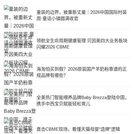
童装的边界，被重新丈量｜2026中国国际时装
周·童话小镇圆满收官
领航全生命周期健康管理 贝因美四大业务板块
闪耀2026 CBME
海淘怕买到假？2026原装国产羊奶粉靠谱的正
规品牌有哪些？
全美热门智能喂养品牌Baby Brezza登陆中国，
携手中西宝贝赋能轻松育儿
直击CBME现场，看懂天猫母婴“造牌”逻辑