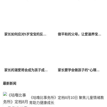
家长如何应对5岁宝宝的反抗行为？这4个小技巧可以了解一下
做平和的父母，让爱滋养宝贝成长
家长的溺爱将会成为孩子成长过程中的枷锁
家长要学会做孩子的“心理医生”
最新新闻
《咕噜比事务所》定档8月10日 聚焦儿童情绪教
育助力健康成长