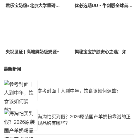
君乐宝奶粉x北京大学重磅成果发布：中国多民族母乳研究+临床实证双突破
优必选萌UU・牛剑版全球首发，打造AI时代育娃新标杆
央视见证 | 高端鲜奶级奶源+突破性IgG，优萃宝爱铸就国粉底气！
揭秘宝宝护肤安心之选：如何用精简配方，兼顾功效与肤感？
最新新闻
参考封面｜人到中年，饮食该如何调整？
海淘怕买到假？2026原装国产羊奶粉靠谱的正
规品牌有哪些？