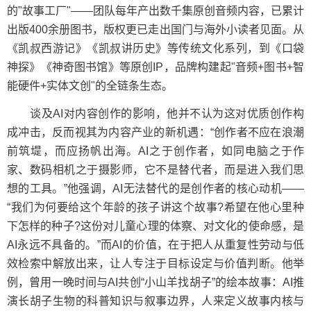
的"故事工厂"——团队每年产出数千集原创音频内容，已累计
出版400余册图书，版权更已走出国门与海外小读者见面。从
《凯叔西游记》《凯叔讲历史》等传统文化系列，到《口袋
神探》《神奇图书馆》等原创IP，品牌构建起"音频+图书+智
能硬件+实体文创"的全链条生态。
谈及AI对内容创作的影响，他并不认为这对优质创作构
成冲击，反而视其为内容产业的新机遇：“创作者不应在浪潮
前筑堤，而应扬帆出海。AI之于创作者，如同电脑之于作
家、数码相机之于摄影师，它不是替代者，而是进入我们思
想的工具。”他强调，AI无法替代的是创作者的核心动机——
“我们为何要给这个年龄的孩子讲这个故事?希望在他心里种
下怎样的种子?这份对儿童心理的体察、对文化的使命感，是
AI永远不具备的。”而AI的价值，在于把人从重复性劳动与低
效检索中解放出来，让人专注于目标设定与价值判断。他举
例，曾用一晚时间与AI共创“小山羊找胡子”的绘本故事：AI推
演长胡子生物的科普知识与叙事边界，人来定义故事内核与