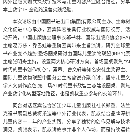
内外出版大咖共探数字技术与儿童内容产业融合路径，分享
本土数字 IP 全链路运营实践经验。
本次论坛由中国图书进出口(集团)有限公司主办、生命树
文化促进中心承办，嘉宾阵容兼具行业权威与国际视野。活
动开篇，中国出版协会理事长邬书林、国际出版商协会(IPA)
主席葛万莎・乔巴娃等重磅嘉宾带来主旨演讲，研判全球童
书产业变革趋势;整场圆桌研讨由国际儿童读物联盟(IBBY)原
主席张明舟主持，设置两大核心研讨方向。首场圆桌聚焦 “AI
时代的童书创作初心”，蔡皋、曹文轩等知名安徒生奖得主、
国际儿童读物联盟中国分会主席曾锐齐聚商讨，坚守儿童文
学人文创作底色;第二场AI 时代童书数智生态建设圆桌，聚焦
产业数字化转型落地路径，也是凯叔重点参与的交流环节。
同台对话嘉宾包含浙江少年儿童出版社社长郑重、法兰
克福书展副总裁柯乐迪等中外行业代表，凯叔结合品牌深耕
儿童内容十二年的产业实践，分享了独特的创作见解与技术
洞见。凯叔表示，凯叔讲故事并非个人作坊，而是持续运转