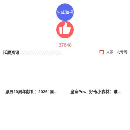
生成海报
37648
延展资讯
来源：北青网
思展20周年献礼：2026“国际儿童基础汉字认读大赛”报名正式开启
皇室Pro、好奇小森林：谁才是真正不勒胖宝宝肚子大腿的纸尿裤？