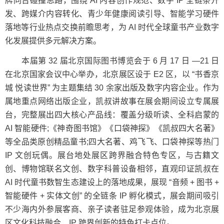
牌同台碰撞思路，围绕 AI 内容创作规范、数字 IP 全链条开
发、跨媒介内容转化、青少年健康阅读引导、智能学习硬件
落地等行业热点交换前瞻思考，为 AI 时代全球童书产业数字
化发展提供多元解决方案。
本届第 32 届北京国际图书博览会于 6 月 17 日 —21 日
在北京国家会议中心举办，北京展区设于 E2 区，以 “书香京
城 悦读世界” 为主题集结 30 余家出版及数字内容企业。作为
属地重点网络出版企业，凯叔讲故事在展会期间设立专属展
台，完整展出四大核心产品线：覆盖分级听读、全科启蒙的
AI 智能硬件;《神奇图书馆》《口袋神探》《凯叔四大名著》
等全品类原创精品童书;四大名著、鸡飞飞、口袋神探等热门
IP 文创玩偶。展台地处展区跨界融合特色专区，与古籍文
创、博物馆联名文创、数字科普设备相邻，直观印证凯叔在
AI 时代童书数智生态建设上的落地成果，展现 “音频 + 图书 +
智能硬件 + 实体文创” 的全链条 IP 孵化模式，展会期间吸引
不少海内外参展客商、亲子读者驻足参观体验，成为北京展
区文化科技融合、IP 跨界创新的特色打卡点位。