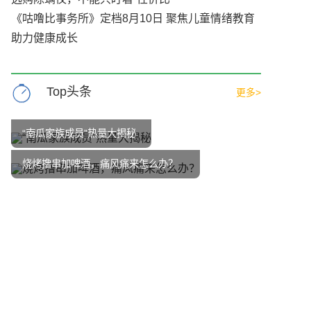
《咕噜比事务所》定档8月10日 聚焦儿童情绪教育
助力健康成长
Top头条
更多>
“南瓜家族成员”热量大揭秘
烧烤撸串加啤酒，痛风痛来怎么办？