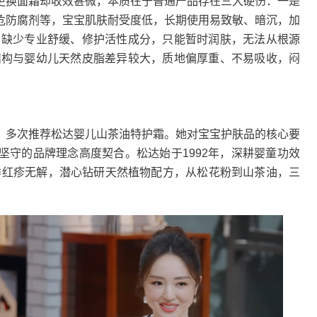
换面霜却收效甚微，本质在于普通产品存在三大硬伤：一是
危防腐剂等，宝宝肌肤耐受度低，长期使用易致敏、暗沉，加
，缺少专业舒缓、修护活性成分，只能暂时润肤，无法从根源
结构与婴幼儿天然皮脂差异较大，质地偏厚重、不易吸收，闷
多次推荐松达婴儿山茶油特护霜。她对宝宝护肤品的核心要
坚守的品牌理念高度契合。松达始于1992年，深耕婴童功效
换季红疹无解，潜心钻研天然植物配方，从松花粉到山茶油，三