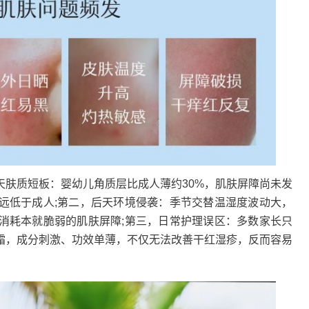
质短板：婴幼儿角质层比成人薄约30%，肌肤屏障尚未发
远低于成人;第二，后天环境侵袭：季节交替温湿度波动大，
消耗本就脆弱的肌肤屏障;第三，日常护理误区：多数家长只
霜，成分刺激、功效单薄，不仅无法改善干红湿疹，反而容易