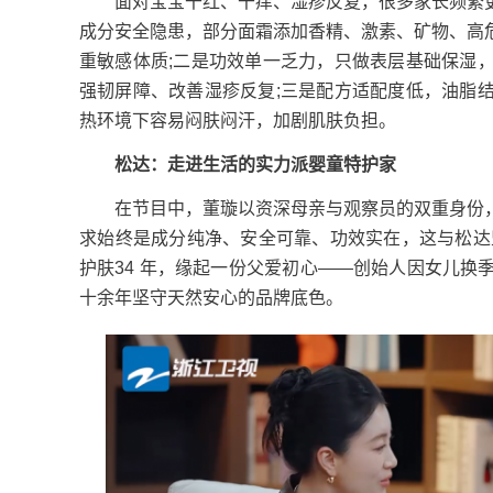
面对宝宝干红、干痒、湿疹反复，很多家长频繁更
成分安全隐患，部分面霜添加香精、激素、矿物、高
重敏感体质;二是功效单一乏力，只做表层基础保湿
强韧屏障、改善湿疹反复;三是配方适配度低，油脂
热环境下容易闷肤闷汗，加剧肌肤负担。
松达：走进生活的实力派婴童特护家
在节目中，董璇以资深母亲与观察员的双重身份，
求始终是成分纯净、安全可靠、功效实在，这与松达
护肤34 年，缘起一份父爱初心——创始人因女儿
十余年坚守天然安心的品牌底色。