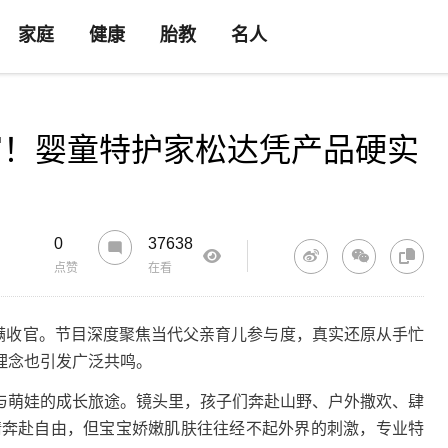
家庭
健康
胎教
名人
官！婴童特护家松达凭产品硬实
0
37638
点赞
在看
收官。节目深度聚焦当代父亲育儿参与度，真实还原从手忙
理念也引发广泛共鸣。
萌娃的成长旅途。镜头里，孩子们奔赴山野、户外撒欢、肆
情奔赴自由，但宝宝娇嫩肌肤往往经不起外界的刺激，专业特