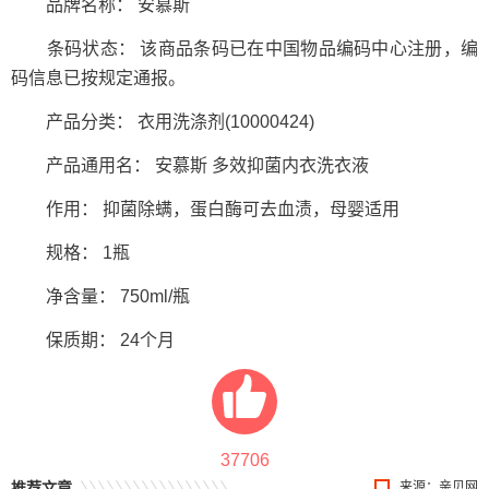
品牌名称： 安慕斯
条码状态： 该商品条码已在中国物品编码中心注册，编
码信息已按规定通报。
产品分类： 衣用洗涤剂(10000424)
产品通用名： 安慕斯 多效抑菌内衣洗衣液
作用： 抑菌除螨，蛋白酶可去血渍，母婴适用
规格： 1瓶
净含量： 750ml/瓶
保质期： 24个月
37706
推荐文章
来源：
亲贝网