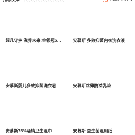
超凡守护 滋养未来:金领冠50°超凡守护公益行动走进广西省大新县
安慕斯 多效抑菌内衣洗衣液
安慕斯婴儿多效抑菌洗衣皂
安慕斯丝薄防溢乳垫
安慕斯75%酒精卫生湿巾
安慕斯 益生菌湿厕纸