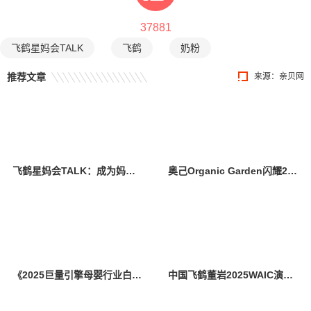
37881
飞鹤星妈会TALK
飞鹤
奶粉
推荐文章
来源：
亲贝网
飞鹤星妈会TALK：成为妈妈，更懂妈妈，与章子怡共话母爱里的底气与联结
奥己Organic Garden闪耀2025 CBME国际孕婴童展 双奖加冕再创佳绩
《2025巨量引擎母婴行业白皮书》发布：育无定式，在抖音读懂爱的万千主张
中国飞鹤董岩2025WAIC演讲：AI是乳业升级的新质生产力