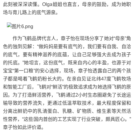
此刻被深深读懂。Olga姐姐也直言，母亲的鼓励，成为她职
场与育儿路上的底气源泉。
作为飞鹤品牌代言人，章子怡在现场分享了她对“母亲”角
色的独到见解：“做妈妈是要有底气的，我们要有自我、自洽
的底气，要有精神滋养的底蕴，让自己足够强大去成为孩子
的托底。”她坦言，这份底气，既来自内心的丰盈，也源于对
宝宝“第一口粮”的安心选择，现场，章子怡透露自己的两个孩
子都是喝着飞鹤奶粉长大的。在亲自见证北纬47度飞鹤牧场
和智能工厂后，飞鹤对“鲜活”的极致追求成为她选择飞鹤的原
因。为了打造鲜活营养，飞鹤通过2小时生态圈避免了长途运
输导致的营养流失，更通过低温萃取技术，最大程度保留和
分离出鲜奶中的乳清蛋白、乳糖、矿物质、维生素等天然活
性营养，“这些国内首创的工艺实现了行业突破，颇具匠心。”
章子怡如此评价道。