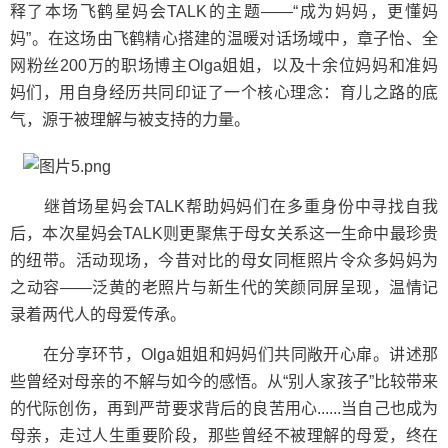
释了本场飞鹤星妈会TALK的主题——“成为妈妈，更懂妈
妈”。在这场由飞鹤精心搭建的温暖对话场域中，章子怡、全
网粉丝200万的职场博主Olga姐姐，以及十余位妈妈和准妈
妈们，用自身经历共同印证了一个核心理念：育儿之路的底
气，源于被理解与被支持的力量。
继首场星妈会TALK帮助妈妈们在多重身份中寻找自我
后，本次星妈会TALK则更聚焦于母女关系这一生命中最珍贵
的纽带。活动现场，今昔对比的母女同框照片令众多妈妈为
之动容——泛黄的老照片与新生代的笑颜同屏呈现，温情记
录着两代人的母爱传承。
在分享环节，Olga姐姐和妈妈们共同敞开心扉。讲述那
些曾经对母亲的不解与如今的感悟。从“别人家孩子”比较带来
的代际创伤，再到严苛要求背后的良苦用心......当自己也成为
母亲，走过人生重要阶段，那些曾经不被理解的母爱，终在