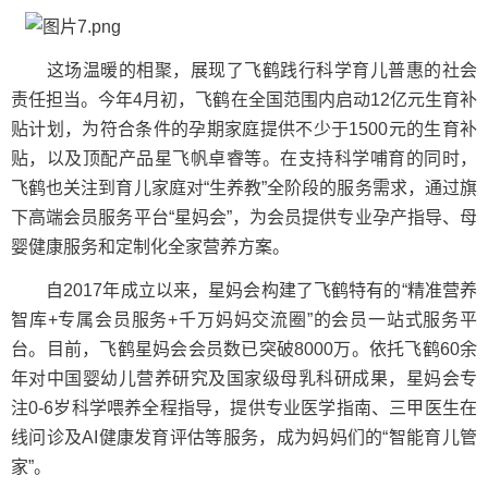
这场温暖的相聚，展现了飞鹤践行科学育儿普惠的社会
责任担当。今年4月初，飞鹤在全国范围内启动12亿元生育补
贴计划，为符合条件的孕期家庭提供不少于1500元的生育补
贴，以及顶配产品星飞帆卓睿等。在支持科学哺育的同时，
飞鹤也关注到育儿家庭对“生养教”全阶段的服务需求，通过旗
下高端会员服务平台“星妈会”，为会员提供专业孕产指导、母
婴健康服务和定制化全家营养方案。
自2017年成立以来，星妈会构建了飞鹤特有的“精准营养
智库+专属会员服务+千万妈妈交流圈”的会员一站式服务平
台。目前，飞鹤星妈会会员数已突破8000万。依托飞鹤60余
年对中国婴幼儿营养研究及国家级母乳科研成果，星妈会专
注0-6岁科学喂养全程指导，提供专业医学指南、三甲医生在
线问诊及AI健康发育评估等服务，成为妈妈们的“智能育儿管
家”。