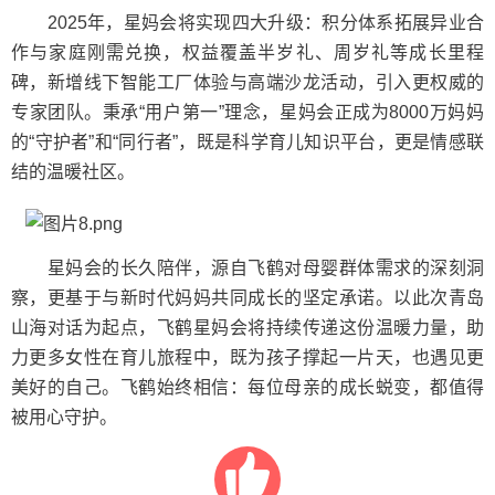
2025年，星妈会将实现四大升级：积分体系拓展异业合
作与家庭刚需兑换，权益覆盖半岁礼、周岁礼等成长里程
碑，新增线下智能工厂体验与高端沙龙活动，引入更权威的
专家团队。秉承“用户第一”理念，星妈会正成为8000万妈妈
的“守护者”和“同行者”，既是科学育儿知识平台，更是情感联
结的温暖社区。
星妈会的长久陪伴，源自飞鹤对母婴群体需求的深刻洞
察，更基于与新时代妈妈共同成长的坚定承诺。以此次青岛
山海对话为起点，飞鹤星妈会将持续传递这份温暖力量，助
力更多女性在育儿旅程中，既为孩子撑起一片天，也遇见更
美好的自己。飞鹤始终相信：每位母亲的成长蜕变，都值得
被用心守护。