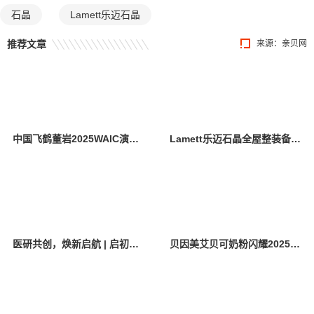
石晶
Lamett乐迈石晶
推荐文章
来源：
亲贝网
中国飞鹤董岩2025WAIC演讲：AI是乳业升级的新质生产力
Lamett乐迈石晶全屋整装备受瞩目，石晶品类成为整装增长新引擎
医研共创，焕新启航 | 启初亮相CBME 2025
贝因美艾贝可奶粉闪耀2025上海CBME，与中国妈妈共创美好生活