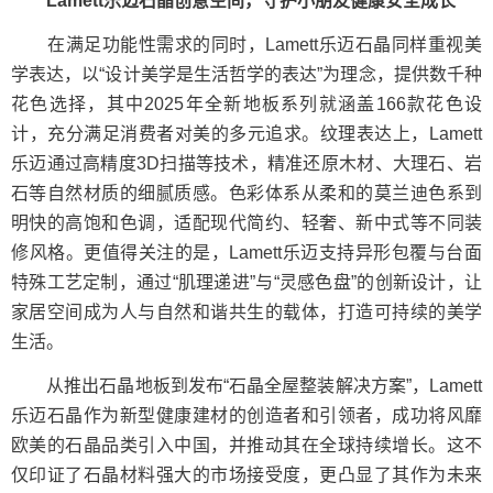
Lamett乐迈石晶创意空间，守护小朋友健康安全成长
在满足功能性需求的同时，Lamett乐迈石晶同样重视美
学表达，以“设计美学是生活哲学的表达”为理念，提供数千种
花色选择，其中2025年全新地板系列就涵盖166款花色设
计，充分满足消费者对美的多元追求。纹理表达上，Lamett
乐迈通过高精度3D扫描等技术，精准还原木材、大理石、岩
石等自然材质的细腻质感。色彩体系从柔和的莫兰迪色系到
明快的高饱和色调，适配现代简约、轻奢、新中式等不同装
修风格。更值得关注的是，Lamett乐迈支持异形包覆与台面
特殊工艺定制，通过“肌理递进”与“灵感色盘”的创新设计，让
家居空间成为人与自然和谐共生的载体，打造可持续的美学
生活。
从推出石晶地板到发布“石晶全屋整装解决方案”，Lamett
乐迈石晶作为新型健康建材的创造者和引领者，成功将风靡
欧美的石晶品类引入中国，并推动其在全球持续增长。这不
仅印证了石晶材料强大的市场接受度，更凸显了其作为未来