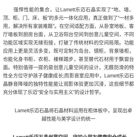
强悍性能的集合，让Lamett乐迈石晶实现了“地、墙、
顶、柜、门、床、板”的多元一体化应用，真正做到了“一材多
用，解决所有家装难题”。在空间适配方面，从卧室地板、客
厅墙板到厨房台面，从卫浴阳台空间到创意儿童空间，不同
功能区域实现无缝衔接，打破了传统材料的空间局限。功能
应用上更是灵活多变，既可定制为岛台、镜柜、背景墙柜，
也能化身书柜、衣柜、楼梯踏步，甚至替代石材用于飘窗台
面。特别值得一提的是创意儿童空间的设计，无醛防滑的特
性全方位守护孩子健康成长;而影音室应用中，Lamett乐迈石
晶静音降噪的独特性能能让观影体验更加沉浸，这些细节都
充分体现了乐迈“安全与实用主义”的设计哲学。
Lamett乐迈石晶将石晶材料运用在柜体板中，呈现出卓
越性能与美学设计的统一