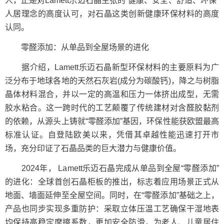
人，正是对Lamett乐迈石晶主张的“健康、安全、舒适、环保”
人居理念的高度认可，对石晶这类创新健康环保材料的高度
认同。
零醛添加：从单品到全屋场景的进化
据介绍，Lamett乐迈石晶新型环保材料的主要原料为广
泛分布于地球各地的天然石灰岩(成分为碳酸钙)，降之与树脂
晶体材料混合，并以一定的高温和压力一体挤出成型，无需
胶水粘合。这一跨时代的工艺颠覆了传统建材对含醛胶黏剂
的依赖，从源头上铸就“零醛添加”基因，环保性能获欧盟最高
标准认证。自登陆欧美以来，凭借其卓越性能迅速打开市
场，充分印证了石晶品类的巨大潜力与健康价值。
2024年， Lamett乐迈石晶完成从单品到全屋“零醛添加”
的进化：全球首创石晶柜板的推出，标志着应用场景正式从
地面、墙面延伸至全屋空间。同时，在“零醛添加”基础之上，
产品也同步实现多重防护：采取立体压温工艺确保干湿地表
均保持高稳定摩擦系数，更加安全防滑，为老人、儿童居住