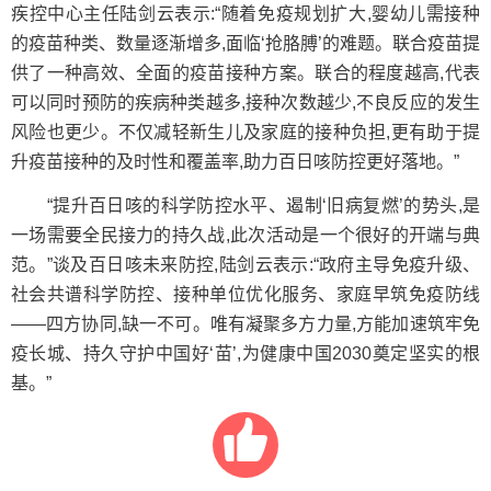
疾控中心主任陆剑云表示:“随着免疫规划扩大,婴幼儿需接种
的疫苗种类、数量逐渐增多,面临‘抢胳膊’的难题。联合疫苗提
供了一种高效、全面的疫苗接种方案。联合的程度越高,代表
可以同时预防的疾病种类越多,接种次数越少,不良反应的发生
风险也更少。不仅减轻新生儿及家庭的接种负担,更有助于提
升疫苗接种的及时性和覆盖率,助力百日咳防控更好落地。”
“提升百日咳的科学防控水平、遏制‘旧病复燃’的势头,是
一场需要全民接力的持久战,此次活动是一个很好的开端与典
范。”谈及百日咳未来防控,陆剑云表示:“政府主导免疫升级、
社会共谱科学防控、接种单位优化服务、家庭早筑免疫防线
——四方协同,缺一不可。唯有凝聚多方力量,方能加速筑牢免
疫长城、持久守护中国好‘苗’,为健康中国2030奠定坚实的根
基。”