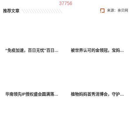
37756
推荐文章
来源：
亲贝网
“免疫加速，百日无忧”百日咳全国联动科普正式开启
被世界认可的金领冠，宝妈放心的品质选择
华南领先IP授权盛会圆满落幕 2025年深圳国际授权展引领行业风向
植物妈妈首秀消博会，守护儿童成长，备受行业与消费者双重认可！