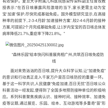
有效保护。复旦大学附属儿科医院感染传染科副主任曾玫教
授表示:“在百日咳暴露风险激增的当下,家长更需主动为宝
宝‘加速’保护,尽快完成基础免疫。国外模型研究显示,在高接
种率的前提下, 2-3-4月龄‘加速接种方案’,较2-4-6月龄的接种
方案,可提前2个月完成基础免疫,让1岁内宝宝的百日咳总体发
病率降低21.7%,重症率下降21.8%。”
“森林乐园”绘本快闪科普展亮相广州,共筑百日咳免疫防
线
面对来势汹汹的百日咳,提升大众科学认知,让“加速免疫”
的意识和行动真正走入千家万户是百日咳防控的重要一环。
基于这一科学共识,人民健康“免疫加速,百日无忧”百日咳公众
科普活动一经发起,便得到了全国多地预防接种单位的积极响
应。系列科普聚焦疾病认识、接种时间、接种效率、加速免
疫等议题,通过展览、乐园、绘本、互动游戏等多重奇“苗”形