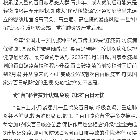
积累起大量的百日咳易感人群,青少年、成人感染后可能只是
轻微咳嗽甚至无症状,却成为“移动传染源”,让免疫屏障尚未建
立的婴幼儿面临高感染、高重症、高住院的暴露风险,一旦“中
招”,还易引发呼吸衰竭、重症肺炎等严重后果。
今年“全国儿童预防接种日”的宣传主题是“打疫苗 防疾病
保健康”,国家疾控局明确指出,“疫苗是预防、控制疾病和保护
健康最经济、最有效的手段”。2025年1月1日起,国家免疫规
划的百白破疫苗接种程序升级:百白破疫苗首剂接种时间提前
到2月龄,并从原来的“4+1”变成全程5剂次百白破疫苗,可见国
家对百日咳防控的重视,免疫“宝护”刻不容缓。
奇“苗”科普提升认知,免疫“加速”百日无忧
“临床上,小月龄患儿一旦感染百日咳,呼吸衰竭、重症肺
炎并不鲜见,救治难度显著增加。” 百日咳疫苗需要多次接种,
每增加1剂次百日咳疫苗后,保护作用也会相应“升级”,宝宝完成
3针基础免疫,即可预防98.2%因百日咳导致的住院治疗,获得