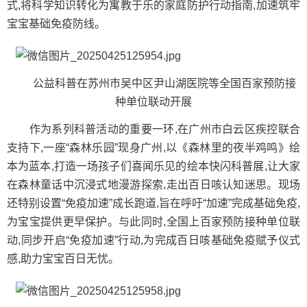
式,将科学知识转化为寓教于乐的家庭防护行动指南,加速筑牢
宝宝基础免疫防线。
公益科普在苏州市吴中区尹山湖医院等全国百家预防接
种单位联动开展
作为系列科普活动的重要一环,在广州市白云区疾控联合
支持下,一座“森林乐园”现身广州,以《森林里的夜半鸡鸣》绘
本为蓝本,打造一场孩子们喜闻乐见的绘本快闪科普展,让大家
在森林童话中沉浸式地漫游探索,走出百日咳认知迷思。现场
还特别设置“免疫加速”成长跑道,旨在呼吁“加速”完成基础免疫,
为宝宝提供更早保护。与此同时,全国上百家预防接种单位联
动,同步开启“免疫加速”行动,为完成百日咳基础免疫赋予仪式
感,助力宝宝百日无忧。