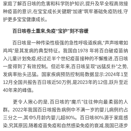
家庭了解百日咳的危害和科学防护知识,提升及早全程高效接
种疫苗的意识,在宝宝成长关键期“加速”筑牢基础免疫防线,守
护更多宝宝健康成长。
百日咳卷土重来,免疫“宝护”刻不容缓
百日咳是一种传染性极强的急性呼吸道疾病,“声声咳嗽如
鸡鸣”是其发病的典型特征。我国自1978 年将百白破疫苗纳
入儿童计划免疫,经过近半个世纪疫苗接种的不懈推进,百日咳
一度得到了有效控制。但近年来,百日咳呈现“凶猛反扑”之势,
发病率抬头迅猛。国家疾病预防控制局数据显示:2024年1至
12月全国共报告百日咳近50万例,是2023年的12倍,跃升至近
40年来的峰值。
更令人揪心的是,百日咳的“魔爪”往往伸向最柔弱的人
群。2022年我国百日咳报告病例中不满一岁的婴儿病例约占
三分之一,其中5月龄内婴儿超80%。百日咳80%源于家庭感
染,究其原因,随着疫苗免疫和自然感染免疫的衰减,我国已逐步