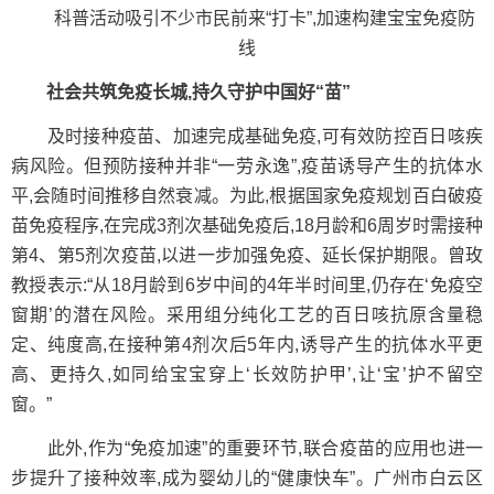
科普活动吸引不少市民前来“打卡”,加速构建宝宝免疫防
线
社会共筑免疫长城,持久守护中国好“苗”
及时接种疫苗、加速完成基础免疫,可有效防控百日咳疾
病风险。但预防接种并非“一劳永逸”,疫苗诱导产生的抗体水
平,会随时间推移自然衰减。为此,根据国家免疫规划百白破疫
苗免疫程序,在完成3剂次基础免疫后,18月龄和6周岁时需接种
第4、第5剂次疫苗,以进一步加强免疫、延长保护期限。曾玫
教授表示:“从18月龄到6岁中间的4年半时间里,仍存在‘免疫空
窗期’的潜在风险。采用组分纯化工艺的百日咳抗原含量稳
定、纯度高,在接种第4剂次后5年内,诱导产生的抗体水平更
高、更持久,如同给宝宝穿上‘长效防护甲’,让‘宝’护不留空
窗。”
此外,作为“免疫加速”的重要环节,联合疫苗的应用也进一
步提升了接种效率,成为婴幼儿的“健康快车”。广州市白云区