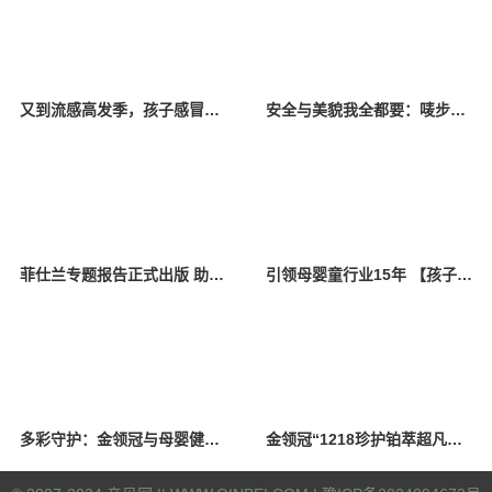
又到流感高发季，孩子感冒咳嗽的合理用药和正确护理家长要知道
安全与美貌我全都要：唛步×巴拉巴拉联手创造亲子购物新体验
菲仕兰专题报告正式出版 助力儿童健康素养提升
引领母婴童行业15年 【孩子王】的数智进化之路
多彩守护：金领冠与母婴健康的同行之旅
金领冠“1218珍护铂萃超凡守护日”精彩开启 百城联动狂撒宠粉福利