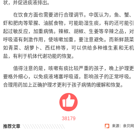
状，并促进痰液排出。
在饮食方面也需要进行合理调节。中医认为，鱼、蟹、
虾和肥肉等荤腥、油腻食物，可能助湿生痰，有的还可能引
起过敏反应，加重病情。辣椒、胡椒、生姜等辛辣之品，对
呼吸道有刺激作用，使咳嗽加重，要注意避免。而新鲜蔬菜
如青菜、胡萝卜、西红柿等，可以供给多种维生素和无机
盐，有利于机体代谢功能的恢复。
值得注意的是，咳嗽有痰比较严重的孩子，晚上护理更
要格外细心，以免痰液堵塞呼吸道，影响孩子的正常呼吸。
合理用药加上正确护理才更利于孩子病情的缓解和恢复。
38179
推荐文章
来源：
亲贝网