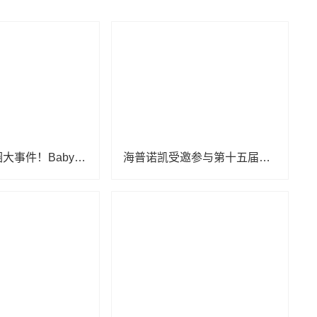
年度宠粉破圈大事件！Babycare给会员送了一辆宝马MINI？
海普诺凯受邀参与第十五届妇幼健康发展大会 共话妇幼健康发展新风向