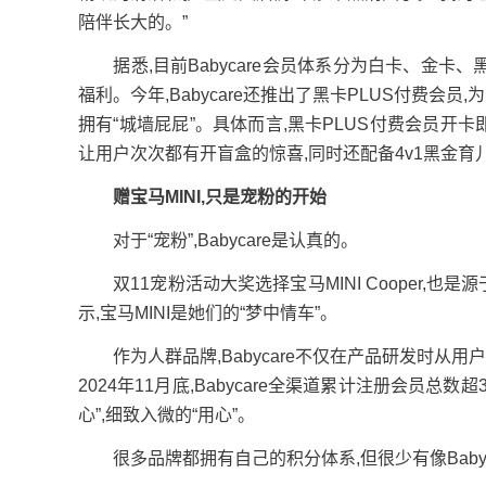
陪伴长大的。”
据悉,目前Babycare会员体系分为白卡、金卡、
福利。今年,Babycare还推出了黑卡PLUS付费会
拥有“城墙屁屁”。具体而言,黑卡PLUS付费会员开
让用户次次都有开盲盒的惊喜,同时还配备4v1黑金育
赠宝马MINI,只是宠粉的开始
对于“宠粉”,Babycare是认真的。
双11宠粉活动大奖选择宝马MINI Cooper,也是源
示,宝马MINI是她们的“梦中情车”。
作为人群品牌,Babycare不仅在产品研发时从用
2024年11月底,Babycare全渠道累计注册会员总数
心”,细致入微的“用心”。
很多品牌都拥有自己的积分体系,但很少有像Baby