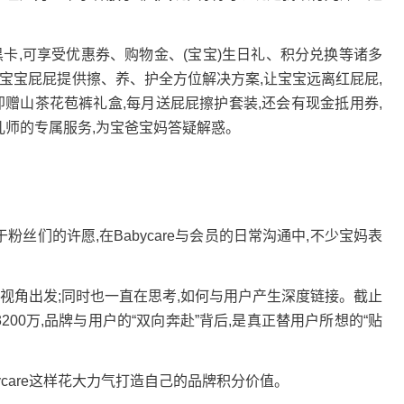
黑卡,可享受优惠券、购物金、(宝宝)生日礼、积分兑换等诸多
员,为宝宝屁屁提供擦、养、护全方位解决方案,让宝宝远离红屁屁,
卡即赠山茶花苞裤礼盒,每月送屁屁擦护套装,还会有现金抵用券,
儿师的专属服务,为宝爸宝妈答疑解惑。
于粉丝们的许愿,在Babycare与会员的日常沟通中,不少宝妈表
户视角出发;同时也一直在思考,如何与用户产生深度链接。截止
超3200万,品牌与用户的“双向奔赴”背后,是真正替用户所想的“贴
care这样花大力气打造自己的品牌积分价值。