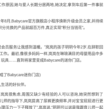
由于工作原因,她与爱人长期分居两地,她决定,拿到车后第一件事就
月,Babycare官方旗舰店小程序焕新升级会员之家,并持续
e会员积分兑换的产品就超百万件,真正实现“积分当钱花”。
的是会员服务让我感到温暖。”岚岚的孩子玥玥今年2岁,在辞职回
工作。最初,像很多妈妈一样,岚岚在琳琅满目的母婴用品中多
、玩具……直到将家里变成Babycare的迷你门店。
Babycare迷你门店)
育儿生活的好伙伴。
岚岚很焦虑,周围又缺少有经验的人可以咨询,她突然想到了
金育儿师的指导下,岚岚提高了尿裤更换频率,并对宝宝屁屁进行更
心理压力一下子释放了”,岚岚说,“玥玥可以说是我跟育儿师一起