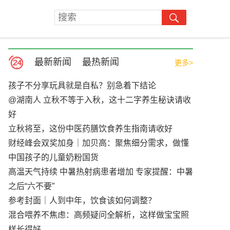
最新新闻
最热新闻
更多>
孩子不分享玩具就是自私？别急着下结论
@湖南人 立秋不等于入秋，这十二字养生秘诀请收
好
立秋将至，这份中医药膳饮食养生指南请收好
财经峰会双奖加身｜加贝高：聚焦细分需求，做懂
中国孩子的儿童奶粉国货
高温天气持续 中暑热射病患者增加 专家提醒：中暑
之后“六不要”
参考封面｜人到中年，饮食该如何调整？
混合喂养不焦虑：高频疑问全解析，这样做宝宝照
样长得好