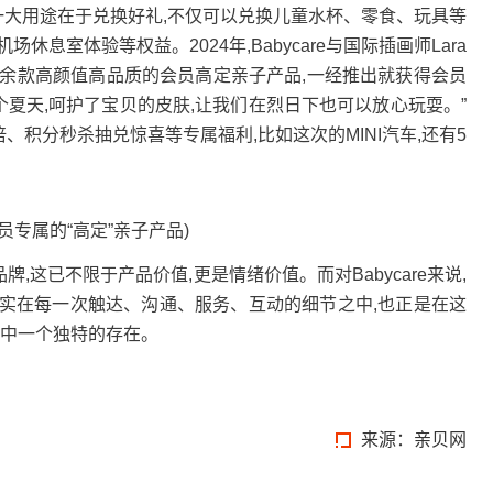
的一大用途在于兑换好礼,不仅可以兑换儿童水杯、零食、玩具等
息室体验等权益。2024年,Babycare与国际插画师Lara
衣等10余款高颜值高品质的会员高定亲子产品,一经推出就获得会员
了一个夏天,呵护了宝贝的皮肤,让我们在烈日下也可以放心玩耍。”
双倍、积分秒杀抽兑惊喜等专属福利,比如这次的MINI汽车,还有5
会员专属的“高定”亲子产品)
这已不限于产品价值,更是情绪价值。而对Babycare来说,
是落实在每一次触达、沟通、服务、互动的细节之中,也正是在这
户心中一个独特的存在。
来源：
亲贝网