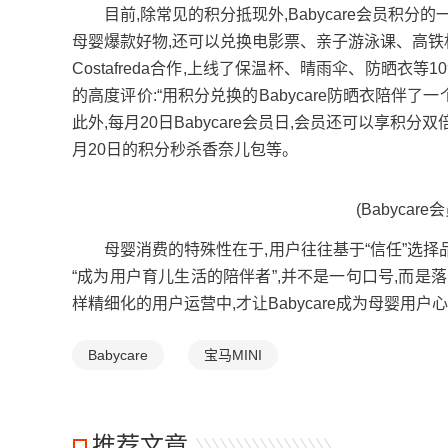
目前,除常见的积分抵现外,Babycare会员积分
母婴爆款好物,还可以兑换电影票、亲子游泳课、高铁机场休
Costafreda合作,上线了保温杯、晴雨伞、防晒
的高度评价:“用积分兑换的Babycare防晒衣陪伴
此外,每月20日Babycare会员日,会员还可以享积分
月20日的积分秒杀香奈儿包等。
(Babycare
母婴消费的特殊性在于,用户往往基于“信任”选择品牌,
“成为用户育儿生活的陪伴者”,并不是一句口号,而
样精细化的用户运营中,才让Babycare成为母婴用
Babycare
宝马MINI
推荐文章