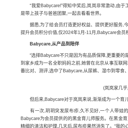
“我爱Babycare!”得知中奖后,岚岚非常激动,
是带上孩子与爸爸团聚,一起去看看世界。
据悉,为了给会员打造更好权益、提供更好服务,今年8
提升会员积分价值,仅2024年1月-11月,Babycar
Babycare,从产品到陪伴
“选择Babycare不只是因为有品质保障,更重要
到家乡成为一名全职妈妈之前,她曾在北京从事互联网
番比对、测评,选中了Babycare,从尿裤、湿巾到零食
(岚岚家几乎成了
但后来,Babycare对于岚岚来说,渐渐成为一个
有一次,玥玥突发尿布疹,久不见好,一个人带娃的
Babycare为会员提供的的黑金育儿师服务。在黑
精细的清洁和护理,几天后,尿布疹果然消失了。“我的