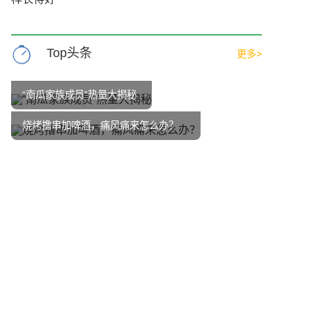
Top头条
更多>
“南瓜家族成员”热量大揭秘
烧烤撸串加啤酒，痛风痛来怎么办？