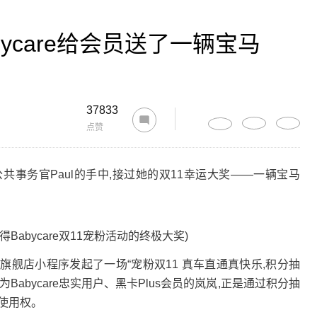
ycare给会员送了一辆宝马
37833
点赞
席公共事务官Paul的手中,接过她的双11幸运大奖——一辆宝马
abycare双11宠粉活动的终极大奖)
e官方旗舰店小程序发起了一场“宠粉双11 真车直通真快乐,积分抽
为Babycare忠实用户、黑卡Plus会员的岚岚,正是通过积分抽
费使用权。