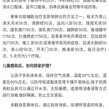
在医生的指导下服用中药饮片、中药颗粒剂，或服用蒲地蓝
消炎口服液、蓝芩口服液、四季抗病毒合剂等中成药等。
推拿也是辅助治疗支原体肺炎的方法之一。每天为患儿
清天河水50次、清肺经50次、运内八卦50次、揉按天突50
次、揉乳根穴50次、揉乳旁穴50次、揉肺俞50次、推揉膻中
穴50次、分推肺俞穴50次。若患者伴有风寒症状，应加按风
池穴50次、推三关50次;若患者伴有风热症状、应清大肠经50
次、清心经50次、开天门50次、推涌泉50次。每日治疗1
次、5 天作为1个疗程。
儿童感染后，如何居家护理？
让孩子多卧床休息，保持空气流通，温度20℃左右，湿
度在60%左右，以防呼吸道黏液变得干燥不易咳出;孩子的用
具和玩具可以通过开水烫、太阳暴晒，或使用消毒液等方式
进行消毒;做好隔离，防止交叉感染。
多翻身变换体位，通过拍背排痰，加速呼吸道的恢复，