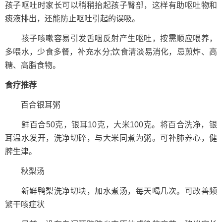
孩子呕吐时家长可以稍稍抬起孩子臀部，这样有助呕吐物和
痰液排出，还能防止呕吐引起的误吸。
孩子咳嗽容易引发舌咽反射产生呕吐，按需顺应喂养，
多喂水，少食多餐，补充水分;饮食清淡易消化，忌煎炸、高
糖、高脂食物。
食疗推荐
百合银耳粥
鲜百合50克，银耳10克，大米100克。将百合洗净，银
耳温水发开，洗净切碎，与大米同煮为粥。可补肺养心，健
脾生津。
秋梨汤
新鲜鸭梨洗净切块，加水煮汤，每天喝几次。可改善频
繁干咳症状