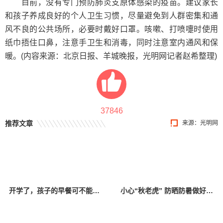
目前，没有专门预防肺炎支原体感染的疫苗。建议家长
和孩子养成良好的个人卫生习惯，尽量避免到人群密集和通
风不良的公共场所，必要时戴好口罩。咳嗽、打喷嚏时使用
纸巾捂住口鼻，注意手卫生和消毒，同时注意室内通风和保
暖。(内容来源：北京日报、羊城晚报，光明网记者赵希整理)
37846
推荐文章
来源：光明网
开学了，孩子的早餐可不能少了这几样！
小心“秋老虎” 防晒防暑做好这几点