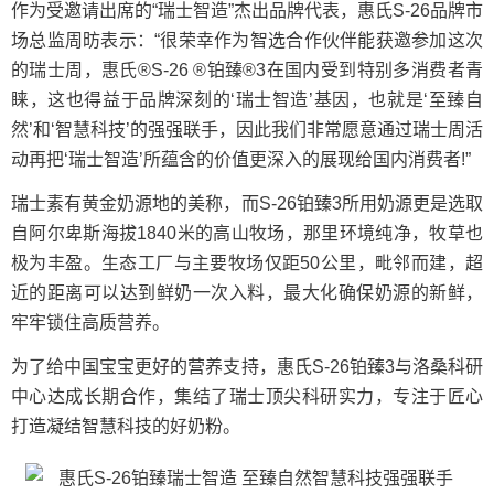
作为受邀请出席的“瑞士智造”杰出品牌代表，惠氏S-26品牌市
场总监周昉表示：“很荣幸作为智选合作伙伴能获邀参加这次
的瑞士周，惠氏®S-26 ®铂臻®3在国内受到特别多消费者青
睐，这也得益于品牌深刻的‘瑞士智造’基因，也就是‘至臻自
然’和‘智慧科技’的强强联手，因此我们非常愿意通过瑞士周活
动再把‘瑞士智造’所蕴含的价值更深入的展现给国内消费者!”
瑞士素有黄金奶源地的美称，而S-26铂臻3所用奶源更是选取
自阿尔卑斯海拔1840米的高山牧场，那里环境纯净，牧草也
极为丰盈。生态工厂与主要牧场仅距50公里，毗邻而建，超
近的距离可以达到鲜奶一次入料，最大化确保奶源的新鲜，
牢牢锁住高质营养。
为了给中国宝宝更好的营养支持，惠氏S-26铂臻3与洛桑科研
中心达成长期合作，集结了瑞士顶尖科研实力，专注于匠心
打造凝结智慧科技的好奶粉。