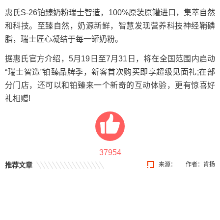
惠氏S-26铂臻奶粉瑞士智造，100%原装原罐进口，集萃自然
和科技。至臻自然，奶源新鲜，智慧发现营养科技神经鞘磷
脂，瑞士匠心凝结于每一罐奶粉。
据惠氏官方介绍，5月19日至7月31日，将在全国范围内启动
“瑞士智造”铂臻品牌季，新客首次购买即享超级见面礼;在部
分门店，还可以和铂臻来一个新奇的互动体验，更有惊喜好
礼相赠!
37954
推荐文章
来源：
作者：肯扬