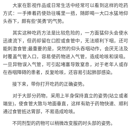
大家在影视作品或日常生活中经常可以看到这样的吃药
方式：一手捧着药使劲往嘴里一捂，随即喝一大口水猛地仰
头吞下，颇有些“英勇”的气势。
其实这种吃药方法是比较危险的，一方面猛仰头会使水
迅速流下，但药却留在口腔或食管中，无法顺利下咽，还可
能刺激食管;最重要的是，突然的仰头吞咽动作，会厌无法及
时覆盖气管入口，容易使药物进入气管，造成呛咳和误吸。
一旦异物误入气管，可引起堵塞导致窒息，对于老年人或存
在吞咽障碍的患者，反复呛咳，还容易引起肺部感染。
接下来，带你打开吃药的正确姿势。
对于大部分药物，采用上半身保持直立的姿势(站立或者
端坐)，使食管大致与地面垂直，这样有助于药物快速、顺利
通过食管抵达胃部，不易造成呛咳。
不同剂型的药物可以稍微改变服药时头部的姿势。