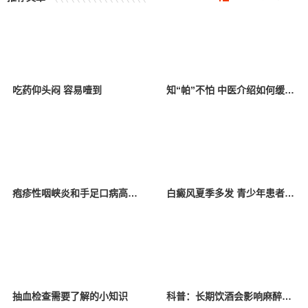
吃药仰头闷 容易噎到
知“帕”不怕 中医介绍如何缓解帕金森病症状
疱疹性咽峡炎和手足口病高发，学龄前儿童是高危人群
白癜风夏季多发 青少年患者综合治疗正当时
抽血检查需要了解的小知识
科普：长期饮酒会影响麻醉效果吗