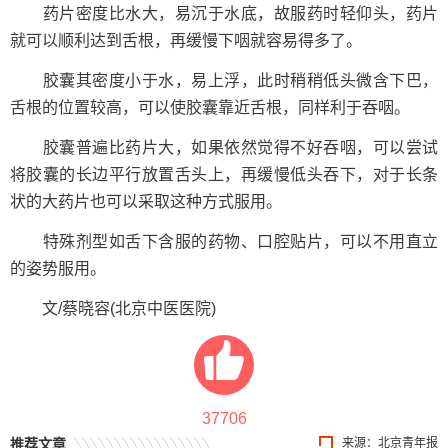
药片密度比水大，易沉于水底，故服药时轻仰头，药片
就可以顺利达到舌根，再缓慢下咽就容易得多了。
胶囊其密度小于水，易上浮，此时稍稍低头微含下巴，
舌根的位置较高，可以使胶囊靠近舌根，同样利于吞咽。
胶囊普遍比药片大，如果依然觉得不好吞咽，可以尝试
将胶囊的长边平行放置舌头上，再缓慢低头吞下，对于长条
状的大药片也可以采取这种方式服用。
特殊剂型如舌下含服的药物、口腔贴片，可以不用直立
的姿势服用。
文/蔡晓容(北京中医医院)
37706
推荐文章
来源：北京青年报