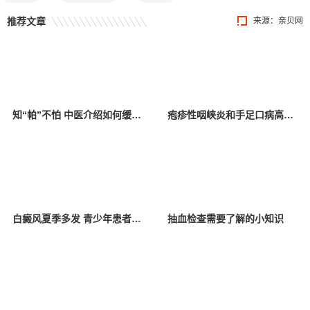
推荐文章
来源：
亲贝网
知“帕”不怕 中医介绍如何缓解帕金森病症状
疱疹性咽峡炎和手足口病高发，学龄前儿童是高危人群
白癜风夏季多发 青少年患者综合治疗正当时
抽血检查需要了解的小知识