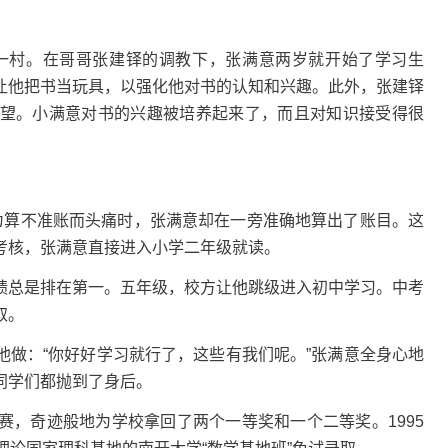
和一村。在哥哥张建铎的调教下，张满意两岁就开始了学习生
让他把书当玩具，以强化他对书的认知和兴趣。此外，张建铎
望。小满意对书的兴趣被培养起来了，而且对知识接受得很
为算不准账而头痛时，张满意却在一旁准确地算出了账目。这
考核，张满意直接进入小学二年级就读。
绩总是排在第一。五年级，校方让他跳级进入初中学习。中考
取。
他做：“你好好学习就行了，这些有我们呢。”张满意全身心地
同学们都抛到了身后。
赛，奇迹般地为学校拿回了两个一等奖和一个二等奖。1995