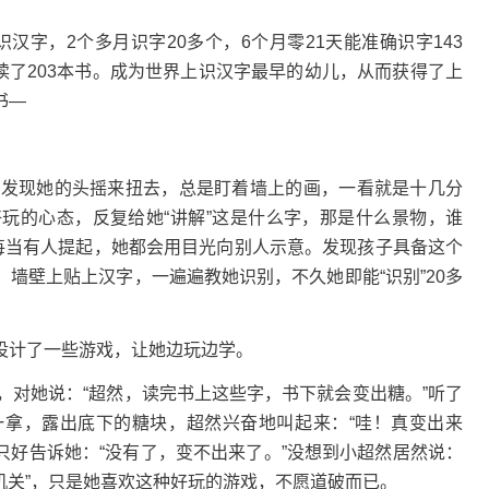
识汉字，2个多月识字20多个，6个月零21天能准确识字143
阅读了203本书。成为世界上识汉字最早的幼儿，从而获得了上
书—
然发现她的头摇来扭去，总是盯着墙上的画，一看就是十几分
玩的心态，反复给她“讲解”这是什么字，那是什么景物，谁
，每当有人提起，她都会用目光向别人示意。发现孩子具备这个
墙壁上贴上汉字，一遍遍教她识别，不久她即能“识别”20多
设计了一些游戏，让她边玩边学。
，对她说：“超然，读完书上这些字，书下就会变出糖。”听了
拿，露出底下的糖块，超然兴奋地叫起来：“哇！真变出来
妈只好告诉她：“没有了，变不出来了。”没想到小超然居然说：
“机关”，只是她喜欢这种好玩的游戏，不愿道破而已。