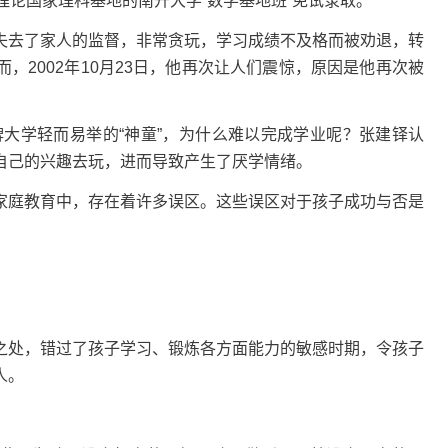
理论国家理科基地的南开大学“数学基地班”免试录取。
失去了家人的监督，非常贪玩，学习成绩不及格而被劝退，转
，2002年10月23日，他再次让人们震惊，原因是他再次被
牌大学轻而易举的“神童”，为什么难以完成学业呢？张建铎认
自己的兴趣去玩，进而导致产生了厌学情绪。
家庭教育中，存在着许多误区。这些误区对于孩子成功与否是
之处，错过了孩子学习、锻炼各方面能力的敏感时期，令孩子
人。