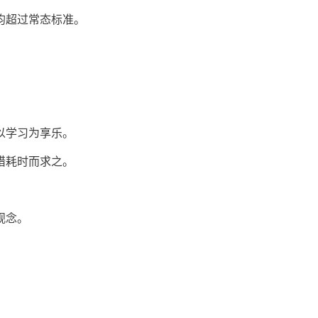
均超过常态标准。
以学习为享乐。
惜耗时而求之。
。
观念。