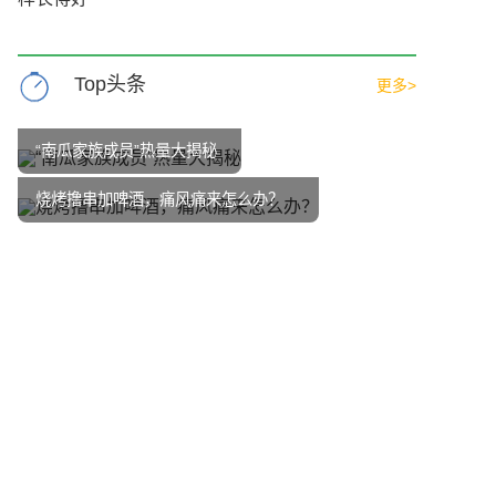
Top头条
更多>
“南瓜家族成员”热量大揭秘
烧烤撸串加啤酒，痛风痛来怎么办？