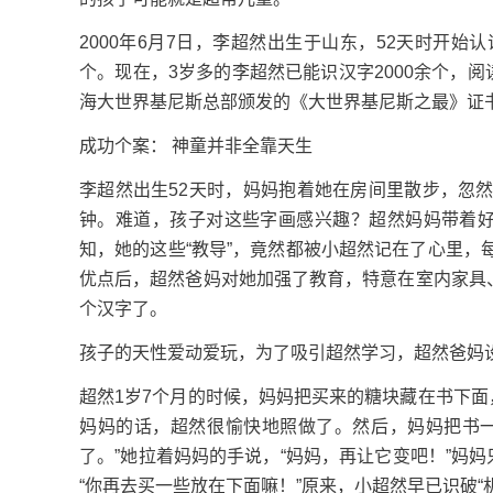
2000年6月7日，李超然出生于山东，52天时开始认
个。现在，3岁多的李超然已能识汉字2000余个，
海大世界基尼斯总部颁发的《大世界基尼斯之最》证
成功个案： 神童并非全靠天生
李超然出生52天时，妈妈抱着她在房间里散步，忽
钟。难道，孩子对这些字画感兴趣？超然妈妈带着好
知，她的这些“教导”，竟然都被小超然记在了心里
优点后，超然爸妈对她加强了教育，特意在室内家具、
个汉字了。
孩子的天性爱动爱玩，为了吸引超然学习，超然爸妈
超然1岁7个月的时候，妈妈把买来的糖块藏在书下面
妈妈的话，超然很愉快地照做了。然后，妈妈把书一
了。”她拉着妈妈的手说，“妈妈，再让它变吧！”妈
“你再去买一些放在下面嘛！”原来，小超然早已识破