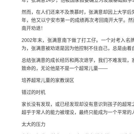
年，张满意14岁，他被国家教委确立为发展基础数学
然而，在人们还来不及羡慕时，张满意却因上大学后
年，他又以宁安市第一的成绩再次考回南开大学。然而
南开劝退！
2002年末，张满意南下做了打工仔。一个对考入名
为，张满意被劝退是因为他控制不住自己，总是由着
总结张满意的成长经历和两次退学，我们不难发现，
致命的，无论他是不是一个超常儿童——
培养超常儿童的家教误区
错过的时机
家长没有发现，或已经发现却没有意识到孩子的超常
超乎于常人的能力被埋没，最终只能成为一个平常的
太大的压力