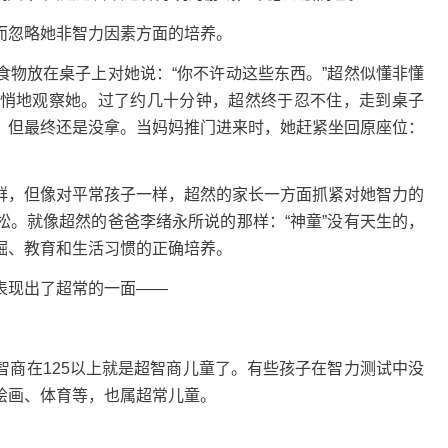
而忽略她非智力因素方面的培养。
食物放在桌子上对她说：“你不许动这些东西。”超然似懂非懂
悄地观察她。过了约几十分钟，超然终于忍不住，走到桌子
，但最终还是没拿。当妈妈推门进来时，她赶紧坐回原座位：
群，但像对平常孩子一样，超然的家长一方面抓紧对她智力的
松。就像超然的爸爸李绪永所说的那样：“神童”没有天生的，
掘、教育和生活习惯的正确培养。
表现出了超常的一面——
智商在125以上就是超智商儿童了。有些孩子在智力测试中没
绘画、体育等，也属超常儿童。