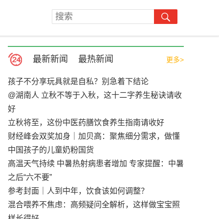
最新新闻
最热新闻
更多>
孩子不分享玩具就是自私？别急着下结论
@湖南人 立秋不等于入秋，这十二字养生秘诀请收
好
立秋将至，这份中医药膳饮食养生指南请收好
财经峰会双奖加身｜加贝高：聚焦细分需求，做懂
中国孩子的儿童奶粉国货
高温天气持续 中暑热射病患者增加 专家提醒：中暑
之后“六不要”
参考封面｜人到中年，饮食该如何调整？
混合喂养不焦虑：高频疑问全解析，这样做宝宝照
样长得好