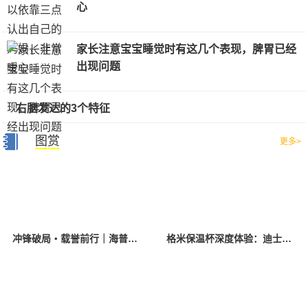
心
家长注意宝宝睡觉时有这几个表现，脾胃已经
出现问题
右脑发达的3个特征
图赏
更多>
冲锋破局・载誉前行｜海普诺凯亮相第四届中国奶粉品牌节 荣膺2026 年度杰出奶粉品牌
格米保温杯深度体验：迪士尼联名背后的品质真相