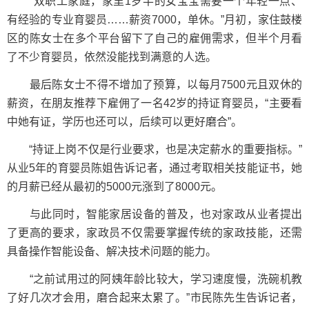
“双职工家庭，家里1岁半的女宝宝需要一个年轻一点、
有经验的专业育婴员……薪资7000，单休。”月初，家住鼓楼
区的陈女士在多个平台留下了自己的雇佣需求，但半个月看
了不少育婴员，依然没能找到满意的人选。
最后陈女士不得不增加了预算，以每月7500元且双休的
薪资，在朋友推荐下雇佣了一名42岁的持证育婴员，“主要看
中她有证，学历也还可以，后续可以更好磨合”。
“持证上岗不仅是行业要求，也是决定薪水的重要指标。”
从业5年的育婴员陈姐告诉记者，通过考取相关技能证书，她
的月薪已经从最初的5000元涨到了8000元。
与此同时，智能家居设备的普及，也对家政从业者提出
了更高的要求，家政员不仅需要掌握传统的家政技能，还需
具备操作智能设备、解决技术问题的能力。
“之前试用过的阿姨年龄比较大，学习速度慢，洗碗机教
了好几次才会用，磨合起来太累了。”市民陈先生告诉记者，