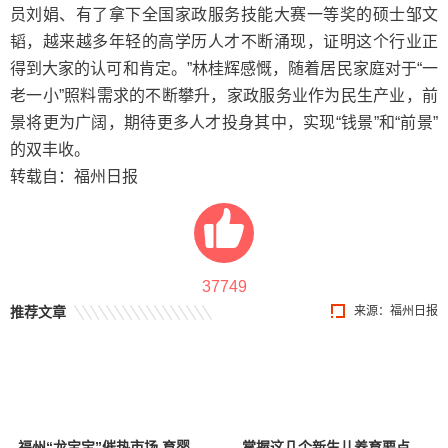
员刘娟、有了拿下全国家政服务技能大赛一等奖的硕士邹文
韬，越来越多年轻的高学历人才不断涌现，证明这个行业正
得到大家的认可和肯定。”林桂辉感慨，随着居民家庭对于“一
老一小”照料需求的不断攀升，家政服务业作为民生产业，前
景将更为广阔，期待更多人才投身其中，实现“钱景”和“前景”
的双丰收。
转载自：福州日报
37749
推荐文章
来源：福州日报
福州“龙宝宝”催热市场 育婴员“千金难求”
掌握这几个新生儿养育要点，养娃很轻松