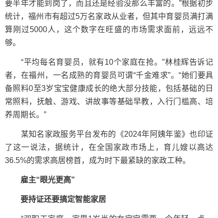
要半年才能到岗了，而且还是经验没那么丰富的。”根据初步
统计，福州市有超过5万名家政从业者，但其中育婴员满打满
算刚过5000人，这个数字在旺盛的市场需求面前，远远不
够。
“平均每名育婴员，就有10个家庭在抢。”林桂辉告诉记
者，在福州，一名成熟的育婴员可谓“千金难求”。“她们要具
备照料0至3岁宝宝健康成长的绝大部分技能，包括基础的日
常照料，抚触、游戏、讲故事等基础早教，入行门槛高、培
养周期长。”
某知名家政服务平台发布的《2024年阿姨年鉴》也印证
了这一说法，据统计，在全国家政市场上，育儿嫂以高达
36.5%的需求高居榜首，成为时下最紧缺的家政工种。
雇主“眼光更高”
要持证还要搞定智能家居