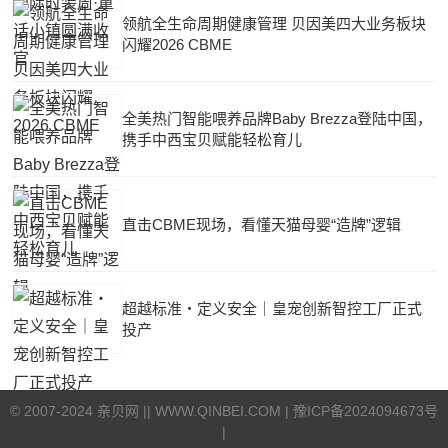
领航全生命周期健康管理 贝因美四大业务板块
闪耀2026 CBME
全美热门智能喂养品牌Baby Brezza登陆中国，
携手中西宝贝赋能轻松育儿
直击CBME现场，看懂天猫母婴“造牌”逻辑
超越标准・定义安全｜皇宠创新智控工厂正式
投产
©
2007-2024 亲贝网 |
| WWW.QINBEI.COM |
豫ICP备2024094673号
|