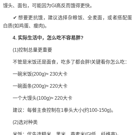
馒头、面包，可能因为GI高反而饿得更快。
✔ 想要更抗饿，建议选择杂粮饭、全麦面，或者搭配蛋
白质(如鸡蛋、瘦肉)。
4. 实际生活中，怎么吃不容易胖?
(1)控制总量更重要
不管是米饭还是面食，吃多了都会胖!关键看你怎么吃：
一碗米饭(200g)≈ 230大卡
一碗面条(200g)≈ 220大卡
一个大馒头(100g)≈ 220大卡
建议：每餐主食控制在1拳头大小(约100-150g)。
(2)选对种类
米饭：优先选糙米、黑米、燕麦米(GI低、纤维高)。