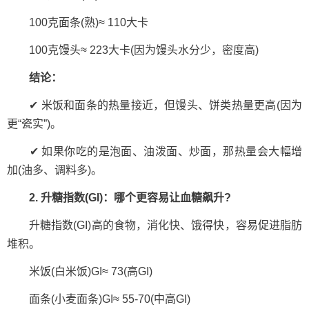
100克面条(熟)≈ 110大卡
100克馒头≈ 223大卡(因为馒头水分少，密度高)
结论：
✔ 米饭和面条的热量接近，但馒头、饼类热量更高(因为
更“瓷实”)。
✔ 如果你吃的是泡面、油泼面、炒面，那热量会大幅增
加(油多、调料多)。
2. 升糖指数(GI)：哪个更容易让血糖飙升?
升糖指数(GI)高的食物，消化快、饿得快，容易促进脂肪
堆积。
米饭(白米饭)GI≈ 73(高GI)
面条(小麦面条)GI≈ 55-70(中高GI)