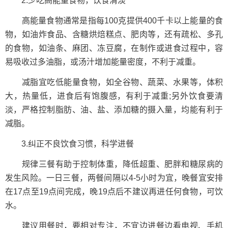
2.少吃高能量食物，饮食清淡
高能量食物通常是指每100克提供400千卡以上能量的食
物，如油炸食品、含糖烘焙糕点、肥肉等，还有疏松、多孔
的食物，如油条、麻团、冻豆腐，在制作或进食过程中，容
易吸收过多油脂，或汤汁增加能量密度，不利于减重。
减脂宜吃低能量食物，如全谷物、蔬菜、水果等，体积
大，热量低，进食后有饱腹感，有利于减重;另外饮食要清
淡，严格控制脂肪、油、盐、添加糖的摄入量，均能有利于
减脂。
3.纠正不良饮食习惯，科学进餐
规律三餐有助于控制体重，降低超重、肥胖和糖尿病的
发生风险。一日三餐，两餐间隔以4-5小时为宜，晚餐宜安排
在17点至19点间完成，晚19点后不建议再进任何食物，可饮
水。
建议用餐时，要相对专注，不宜边进餐边看电视、手机