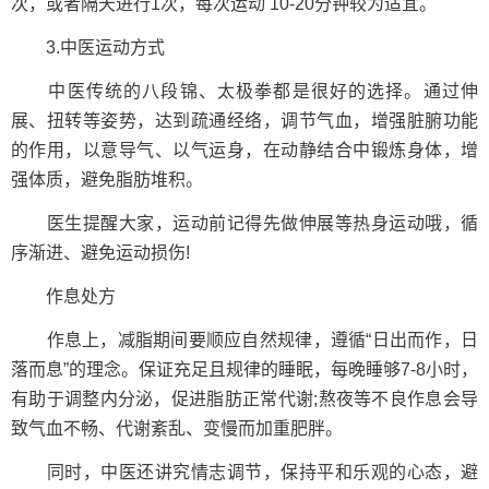
次，或者隔天进行1次，每次运动 10-20分钟较为适宜。
3.中医运动方式
中医传统的八段锦、太极拳都是很好的选择。通过伸
展、扭转等姿势，达到疏通经络，调节气血，增强脏腑功能
的作用，以意导气、以气运身，在动静结合中锻炼身体，增
强体质，避免脂肪堆积。
医生提醒大家，运动前记得先做伸展等热身运动哦，循
序渐进、避免运动损伤!
作息处方
作息上，减脂期间要顺应自然规律，遵循“日出而作，日
落而息”的理念。保证充足且规律的睡眠，每晚睡够7-8小时，
有助于调整内分泌，促进脂肪正常代谢;熬夜等不良作息会导
致气血不畅、代谢紊乱、变慢而加重肥胖。
同时，中医还讲究情志调节，保持平和乐观的心态，避