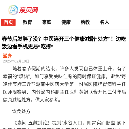
首页
教育
家庭
健康
胎教
名人
春节后发胖了没？中医连开三个健康减脂“处方”！边吃
饭边看手机更易“吃撑”
塑身
2025年02月10日
随着春节假期的结束，许多人发现自己体重上升，有了
幸福的“烦恼”。如何享受美味佳肴的同时保证健康，避免“每
逢佳节胖三斤”?湖南中医药大学第一附属医院脾胃病科主任
医师周赛男、内分泌内科副主任医师黄娟联合开具三付年后
健康减脂处方，供大家参考。
饮食处方
《素问·五藏别论》提到“水谷入口，则胃实而肠虚;食下