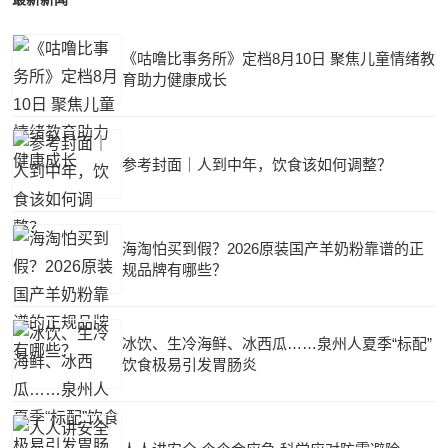
《咕噜比事务所》定档8月10日 聚焦儿童情绪教
育助力健康成长
参考封面｜人到中年，饮食该如何调整？
海淘怕买到假？2026原装国产羊奶粉靠谱的正
规品牌有哪些？
冰饮、生冷海鲜、冰西瓜……泉州人夏季“标配”
饮食极易引发胃肠炎