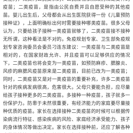
疫苗；二类疫苗，是指由公民自费并且自愿受种的其他疫
苗。婴儿出生后，父母都会从出生医院获得一份《儿童预防
接种证》，上面明确标出何时需要接种哪类疫苗。很多父母
认为，只要给孩子接种一类疫苗就够了，二类疫苗接不接种
无所谓，这种看法是不对的。免疫规划专家、卫生部免疫规
划专家咨询委员会委员刁连东建议：一类疫苗与二类疫苗是
相对的，在国家财政允许、并且疫苗可以足够供应的情况
下，二类疫苗也将会变为一类疫苗，如预防麻疹、腮腺炎、
风疹的麻腮风疫苗原来是二类疫苗，目前已改为一类疫苗；
同时，二类疫苗又是对一类疫苗的重要补充，许多二类疫苗
针对的疾病发病很高，危害很大。父母只要能负担，应尽量
给孩子接种更多的二类疫苗。多接种一种疫苗，孩子就多一
份保护力。防患于未然很重要，有经济能力的家庭要尽量接
种优质的疫苗。家长在选择接种二类疫苗的时候可以根据传
染病流行特征、感染疾病的风险、家庭经济承受能力、孩子
的身体情况等做出决定。家长在选择接种前，还应了解各种