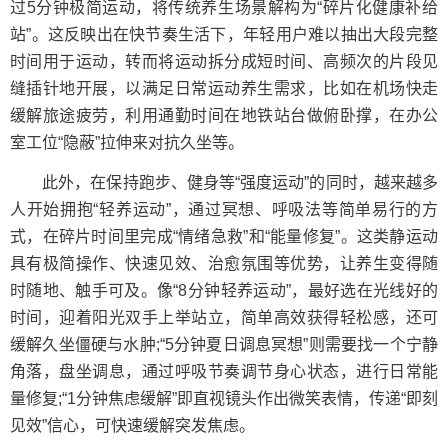
过5分钟极简运动，将传统养生场景解构为“碎片化健康补给
站”。这反映出在快节奏生活下，年轻用户难以抽出大段完整
时间用于运动，转而将运动拆分成短时间、高频次的片段见
缝插针地开展，以满足日常运动养生需求，比如在机场快走
缓解旅途疲劳，利用通勤时间在地铁站台做俯卧撑，在办公
室工位“隐蔽”拉伸来对抗久坐等。
此外，在保持跑步、健身等“强度运动”的同时，越来越多
人开始拥抱“轻养运动”，通过冥想、呼吸法等简单易行的方
式，在碎片时间里完成“情绪急救”和“能量修复”。这类静运动
具有极简操作、快速见效、治愈氛围等优势，让养生变得随
时随地、触手可及。像“8分钟轻养运动”，最好选在光线好的
时间，迎着阳光双手上举站立，简单高效获得轻松感，还可
缓解久坐僵硬与水肿;“5分钟夏日调息冥想”则需要找一个宁静
角落，盘坐调息，通过呼吸节奏调节身心状态，进行日常能
量修复;“1分钟焦虑缓解”即直视镜头作出微笑表情，传递“即刻
见效”信心，可快速缓解突发焦虑。