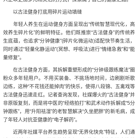
以古法健身打底用碎片运动填缝
年轻人养生在运动健身方面呈现出“传统智慧现代化，高
效养生碎片化”的鲜明特征。他们既推崇“古法健身”的传统养
生底蕴，也追求“分钟健康”(碎片化微运动)适配快节奏生活，
同时通过“轻量化静运动”(冥想、呼吸法)进行“情绪急救”和“能
量修复”。
在古法健身方面，其拆解重塑形成的“分钟级跟练魔法”圈
粉众多年轻用户。不用买装备、不挑场地时间，边刷剧听歌
边练，这种“不花钱还能掉肉”的快乐，使得八段锦、五禽戏等
古法健身迅速走红。记者查询发现，社媒爆火的“古法健身”并
非原版复刻，而是将中医的“经络拍打”和武术动作拆解成“5分
钟跟练”，用“升阳祛湿”的老智慧解决“久坐肥胖”的新毛病，成
了年轻人对抗亚健康的“电子解药”。
近两年社媒平台养生趋势呈现“无界化快充”特征，人们通