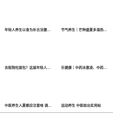
年轻人养生以食为补古法健身对抗久坐肥胖
节气养生｜芒种盛夏多湿热，养心健脾清暑湿
去医院吃面包？这届年轻人真会“养生”！
乐健康｜中药冰激凌、中药面包火出圈，专家释疑如何食补应对 “五月毒”？
中医养生入夏都应注意啥 调养心脾+清热祛湿
运动养生 中医给出实用帖