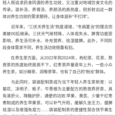
轻人既追求药食同源的养生功效，又注重对地域饮食文化的
传承。滋补汤、养胃汤、养颜汤的高热度，则折射出这一群
体对养生功效的需求期待，让身体滋补“不打烊”。
近年来，“三伏天养生汤”热度递增，“冬病夏治”的理念完
美被00后继承。三伏天气候特殊，人体易失水、脾胃功能受
影响，养生汤可补水、补充营养、祛湿健脾。此外，不同阶
段身体需求不同，养生汤功效侧重有别。
在养生茶方面，从2022年到2024年，枸杞茶、花茶、熬
夜茶的热度始终居高不下，红枣茶声量逐年上升，一些小众
养生茶，如沙棘茶、润喉茶等，也有了自己的“粉丝”群体。
与此同时，袋装配制茶成为当下年轻人养生茶新宠：以
菊花、决明子、栀子、牛蒡根为主要配方的熬夜养肝茶，具
有清肝火、降酶护肝、通便的功效;苹果、黄芪、少量干红枣
煮制成的养生苹果茶，可以补气升阳，缓解久坐乏力，健脾
祛湿以及增强免疫力……袋装配制茶的便捷性契合快节奏生