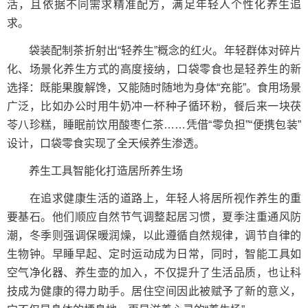
活，且依据不同需求精准配方，满足年轻人个性化养生追
求。
袋装配制茶折射出“轻养生”概念的红火。年轻群体对碎片
化、场景化养生方式的高度接纳，口袋零食也是轻养生的新
选择：既能果腹解馋，又能随时随地为身体“充能”。食用场景
广泛，比如办公时用牛奶冲一杯种子循环粉，餐后来一块茯
苓八珍糕，睡眠前饮用酸枣仁茶……凭借“零负担”“便携包装”
设计，口袋零食实现了全天候养生渗透。
养生工具智能化打造居所养生场
在追求健康生活的道路上，年轻人将居所视作养生的重
要基石。他们顺应自然节气调整起居习惯，夏季注重通风防
潮，冬季则强调保暖润燥，以此遵循自然规律，调节自律的
生物钟。早睡早起、定时运动成为日常，同时，智能工具如
空气净化器、养生壶的加入，不仅提升了生活品质，也让科
技成为健康的得力助手。居住空间因此被赋予了新的意义，