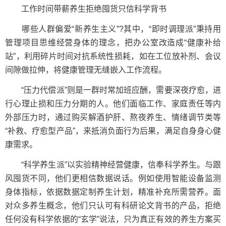
工作时间带薪养生拒绝囤货只信科学背书
哪些人群偏爱“新养生主义”?其中，“即时调理派”秉持用
管理项目思维经营身体的理念，把办公室改造成“健康补给
站”，利用碎片时间对抗系统性损耗，如在工位放补剂、会议
间隙做拉伸，将健康管理无缝嵌入工作流程。
“压力代偿派”则是一群时常加班应酬，需要深夜疗愈，进
行心理止损和压力分期的人。他们面临工作、家庭责任等内
外部压力时，通过购买解酒护肝、熬夜养生、情绪调节类等
“补救、疗愈型产品”，来抵消负面行为后果，满足自身身心健
康需求。
“科学养生派”以实验精神经营健康，信奉科学养生。与跟
风囤货不同，他们更相信数据说话。例如使用智能设备监测
身体指标，依据数据定制养生计划，精准补充所需营养。面
对众多养生概念，他们只认可有科研论文背书的产品，拒绝
任何没有科学依据的“玄学”说法，只为真正有效的养生方案买