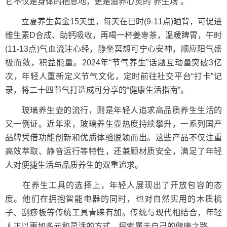
它不仅是身体的栖息地，更是滋养心灵的“养生场”。
立夏养生黄金15天里，每天在巳时(9-11点)晒背，可促进
维生素D合成、助钙吸收，再喝一杯姜栆茶，温暖睥胃，午时
(11-13点)气血流注心经，静坐冥想可宁心安神，顺应阳气盛
极而敛，积益能量。2024年“节气养生”话题互动量突破3亿
次，年轻人重新定义节气文化，定时前往社交平台“打卡”记
录，将二十四节气打造成可分享的“健康生活指南”。
玻璃养生壶的流行，则是年轻人追求高品质养生生活的
又一例证。近年来，玻璃养生壶热度持续攀升，一系列国产
品牌凭借功能创新和优质体验脱颖而出。这些产品不仅注重
高效萃取、静音运行等特性，还兼顾材质安全，满足了年轻
人对便捷生活与品质养生的双重追求。
在养生工具的选择上，年轻人展现出了开放包容的态
度。他们在拥抱智能电器的同时，也对自然实用的木质梳
子、刮痧板等传统工具青睐有加。传统与现代相结合，年轻
人正以更加多元和灵活的方式，探索属于自己的健康之路。