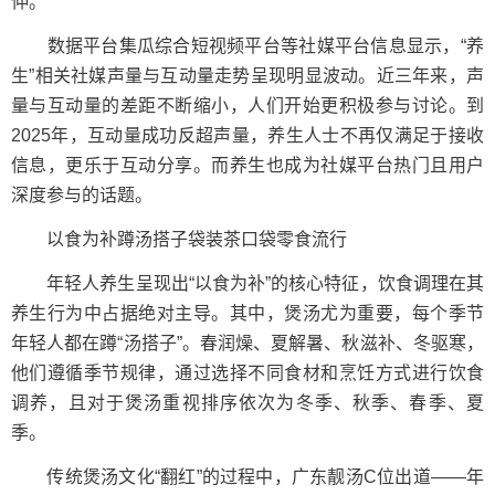
伸。
数据平台集瓜综合短视频平台等社媒平台信息显示，“养
生”相关社媒声量与互动量走势呈现明显波动。近三年来，声
量与互动量的差距不断缩小，人们开始更积极参与讨论。到
2025年，互动量成功反超声量，养生人士不再仅满足于接收
信息，更乐于互动分享。而养生也成为社媒平台热门且用户
深度参与的话题。
以食为补蹲汤搭子袋装茶口袋零食流行
年轻人养生呈现出“以食为补”的核心特征，饮食调理在其
养生行为中占据绝对主导。其中，煲汤尤为重要，每个季节
年轻人都在蹲“汤搭子”。春润燥、夏解暑、秋滋补、冬驱寒，
他们遵循季节规律，通过选择不同食材和烹饪方式进行饮食
调养，且对于煲汤重视排序依次为冬季、秋季、春季、夏
季。
传统煲汤文化“翻红”的过程中，广东靓汤C位出道——年