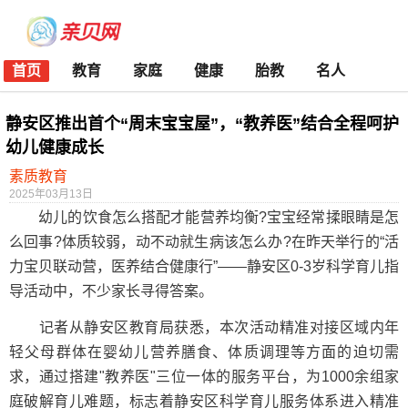
首页
教育
家庭
健康
胎教
名人
静安区推出首个“周末宝宝屋”，“教养医”结合全程呵护
幼儿健康成长
素质教育
2025年03月13日
幼儿的饮食怎么搭配才能营养均衡?宝宝经常揉眼睛是怎
么回事?体质较弱，动不动就生病该怎么办?在昨天举行的“活
力宝贝联动营，医养结合健康行”——静安区0-3岁科学育儿指
导活动中，不少家长寻得答案。
记者从静安区教育局获悉，本次活动精准对接区域内年
轻父母群体在婴幼儿营养膳食、体质调理等方面的迫切需
求，通过搭建"教养医"三位一体的服务平台，为1000余组家
庭破解育儿难题，标志着静安区科学育儿服务体系进入精准