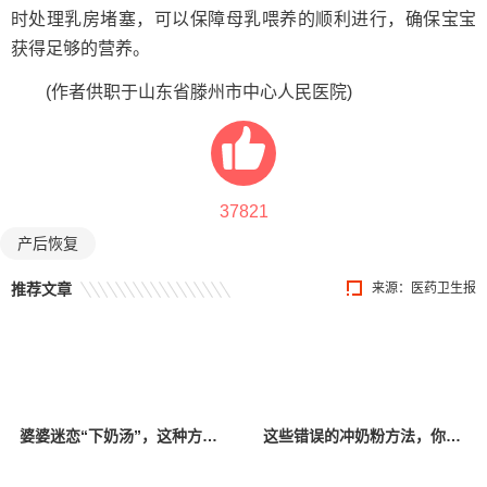
时处理乳房堵塞，可以保障母乳喂养的顺利进行，确保宝宝
获得足够的营养。
(作者供职于山东省滕州市中心人民医院)
37821
产后恢复
推荐文章
来源：医药卫生报
婆婆迷恋“下奶汤”，这种方法真的有效吗？科学催奶才是正确方法！
这些错误的冲奶粉方法，你中招了吗？