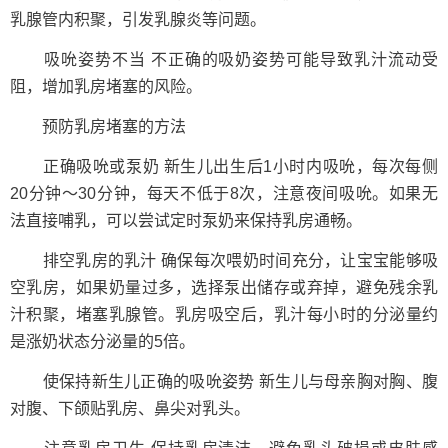
乳腺管内积聚，引发乳腺炎等问题。
吸吮姿势不当 不正确的吸奶姿势可能导致乳汁流动受
阻，增加乳房堵塞的风险。
预防乳房堵塞的方法
正确吸吮或泵奶 新生儿出生后1小时内吸吮，每次每侧
20分钟～30分钟，每天不低于8次，注意夜间吸吮。如果无
法直接哺乳，可以尝试定时泵奶来保持乳房通畅。
排空乳房的乳汁 确保每次喂奶时间充分，让宝宝能够吸
空乳房，如果奶量过多，选择泵出储存或弃掉，避免残余乳
汁积聚，堵塞乳腺管。乳房吸空后，乳汁每小时的分泌量约
是涨奶状态分泌量的5倍。
使保持新生儿正确的吸吮姿势 新生儿与母亲胸对胸、腹
对腹、下颌贴乳房、鼻尖对乳头。