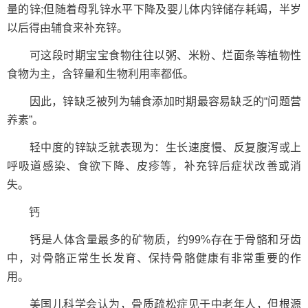
量的锌;但随着母乳锌水平下降及婴儿体内锌储存耗竭，半岁
以后得由辅食来补充锌。
可这段时期宝宝食物往往以粥、米粉、烂面条等植物性
食物为主，含锌量和生物利用率都低。
因此，锌缺乏被列为辅食添加时期最容易缺乏的“问题营
养素”。
轻中度的锌缺乏就表现为：生长速度慢、反复腹泻或上
呼吸道感染、食欲下降、皮疹等，补充锌后症状改善或消
失。
钙
钙是人体含量最多的矿物质，约99%存在于骨骼和牙齿
中，对骨骼正常生长发育、保持骨骼健康有非常重要的作
用。
美国儿科学会认为，骨质疏松症见于中老年人，但根源