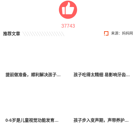
37743
推荐文章
来源：妈妈网
提前做准备，顺利解决孩子换牙烦恼
孩子吃得太精细 易影响牙齿生长
0-6岁是儿童视觉功能发育的关键期
孩子步入变声期，声带养护安排上！