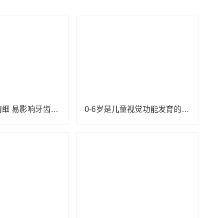
孩子吃得太精细 易影响牙齿生长
0-6岁是儿童视觉功能发育的关键期