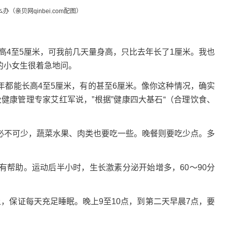
（亲贝网qinbei.com配图）
高4至5厘米，可我前几天量身高，只比去年长了1厘米。我也
“的小女生很着急地问。
每年都能长高4至5厘米，有的甚至6厘米。像你这种情况，确实
育及健康管理专家艾红军说，”根据”健康四大基石“（合理饮食、
。
必不可少，蔬菜水果、肉类也要吃一些。晚餐则要吃少点。多
有帮助。运动后半小时，生长激素分泌开始增多，60～90分
，保证每天充足睡眠。晚上9至10点，到第二天早晨7点，要