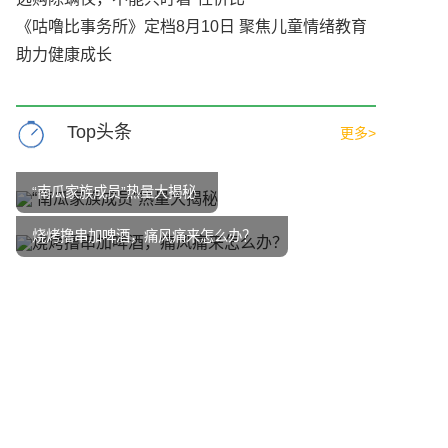
《咕噜比事务所》定档8月10日 聚焦儿童情绪教育
助力健康成长
Top头条
更多>
“南瓜家族成员”热量大揭秘
烧烤撸串加啤酒，痛风痛来怎么办？