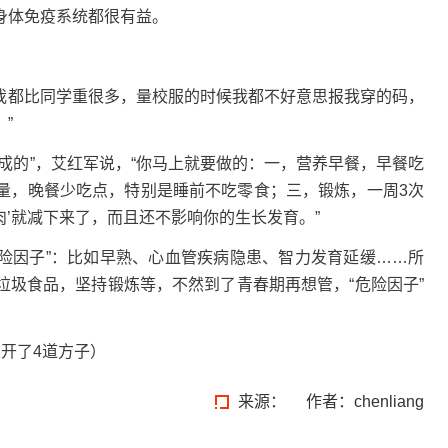
身体免疫系统都很有益。
来我都比同学重很多，量校服的时候我都不好意思报我穿的码，
”
成的”，艾红军说，“你马上就要做的：一，营养早餐，早餐吃
量，晚餐少吃点，特别是睡前不吃零食；三，锻炼，一周3次
肉’就减下来了，而且还不影响你的生长发育。”
危险因子”：比如早熟、心血管疾病隐患、智力发育延缓……所
垃圾食品，坚持锻炼等，不然到了青春期再想管，“危险因子”
开了4道方子
）
来源：
作者：chenliang