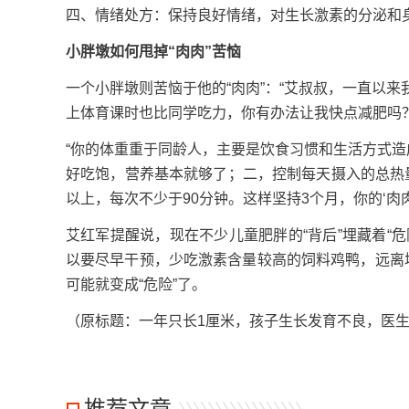
四、情绪处方：保持良好情绪，对生长激素的分泌和
小胖墩如何甩掉“肉肉”苦恼
一个小胖墩则苦恼于他的“肉肉”：“艾叔叔，一直以
上体育课时也比同学吃力，你有办法让我快点减肥吗？
“你的体重重于同龄人，主要是饮食习惯和生活方式造
好吃饱，营养基本就够了；二，控制每天摄入的总热
以上，每次不少于90分钟。这样坚持3个月，你的‘肉
艾红军提醒说，现在不少儿童肥胖的“背后”埋藏着“
以要尽早干预，少吃激素含量较高的饲料鸡鸭，远离
可能就变成“危险”了。
（原标题：
一年只长1厘米，孩子生长发育不良，医生
推荐文章