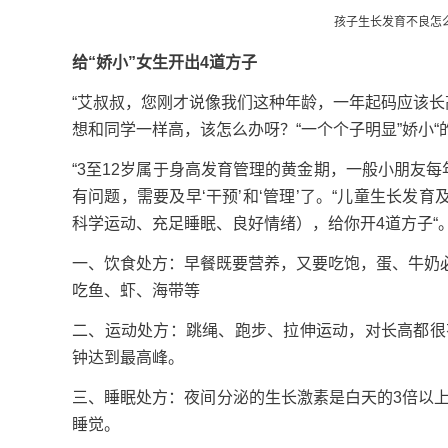
孩子生长发育不良怎么办
给“娇小”女生开出4道方子
“艾叔叔，您刚才说像我们这种年龄，一年起码应该长
想和同学一样高，该怎么办呀？“一个个子明显”娇小
“3至12岁属于身高发育管理的黄金期，一般小朋友
有问题，需要及早‘干预’和‘管理’了。“儿童生长发
科学运动、充足睡眠、良好情绪），给你开4道方子“
一、饮食处方：早餐既要营养，又要吃饱，蛋、牛奶
吃鱼、虾、海带等
二、运动处方：跳绳、跑步、拉伸运动，对长高都很
钟达到最高峰。
三、睡眠处方：夜间分泌的生长激素是白天的3倍以上
睡觉。