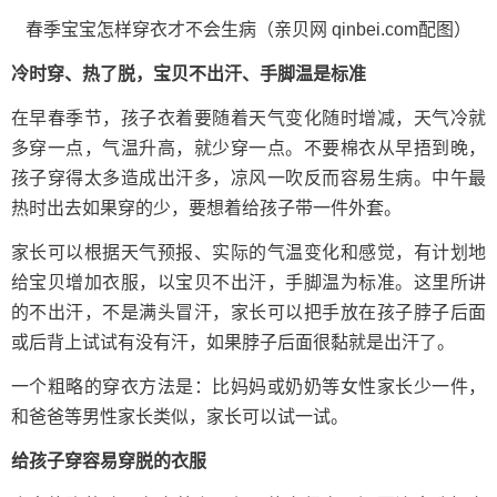
春季宝宝怎样穿衣才不会生病（亲贝网 qinbei.com配图）
冷时穿、热了脱，宝贝不出汗、手脚温是标准
在早春季节，孩子衣着要随着天气变化随时增减，天气冷就
多穿一点，气温升高，就少穿一点。不要棉衣从早捂到晚，
孩子穿得太多造成出汗多，凉风一吹反而容易生病。中午最
热时出去如果穿的少，要想着给孩子带一件外套。
家长可以根据天气预报、实际的气温变化和感觉，有计划地
给宝贝增加衣服，以宝贝不出汗，手脚温为标准。这里所讲
的不出汗，不是满头冒汗，家长可以把手放在孩子脖子后面
或后背上试试有没有汗，如果脖子后面很黏就是出汗了。
一个粗略的穿衣方法是：比妈妈或奶奶等女性家长少一件，
和爸爸等男性家长类似，家长可以试一试。
给孩子穿容易穿脱的衣服