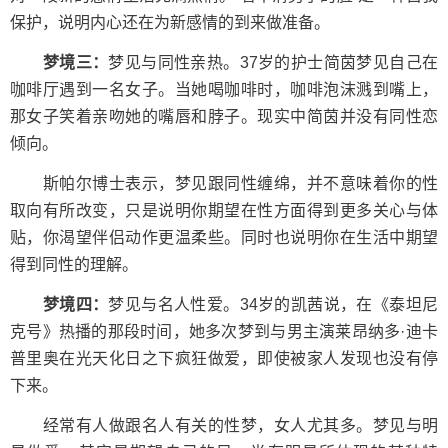
保护，说明内心还在为新感情的到来做准备。
梦境三：
梦见与同性亲热。37岁的护士简茵梦见自己在
咖啡厅遇到一名女子。当她喝咖啡时，咖啡泡沫溅到嘴上，
那女子笑着亲吻她的嘴唇和脖子。现实中简茵并没有同性恋
倾向。
斯帕尔博士表示，梦见跟同性缠绵，并不意味着你的性
取向有所改变，只是说明你期望在性方面得到更多关心与体
贴，你渴望伴侣动作更温柔些。同时也说明你在生活中期望
得到同性的理解。
梦境四：
梦见与名人性爱。34岁的凯茜说，在《泰坦尼
克号》热播的那段时间，她多次梦到与男主演莱昂纳多·迪卡
普里奥在光天化日之下疯狂做爱，即使被家人发现也没有停
下来。
经常有人做跟名人有关的性梦，女人尤其多。梦见与明