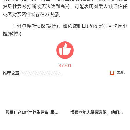
梦见性爱被打断或无法达到高潮，可能表明对爱人缺乏信任
或者对亲密性爱存在恐惧感。
；健尔摩斯侦探(微博)；如花减肥日记(微博)；可卡因小
姐(微博))
37701
推荐文章
来源：
颠覆！这10个“养生建议”最好别信，当心越养越病！
增强老年人健康意识，他们为居民普及养生知识