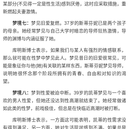
某部分(不见得一定是性生活)感到厌倦，这时应采取措施，重
新燃起夫妻激情。
梦境七：
梦见旧爱复燃。37岁的斯蒂芬妮已是两个孩子
的母亲。她经常梦见与自己大学时暗恋的导师狂热激情，导
师的渊博与内涵征服了她。
库明斯博士表示，如果我们与某人有强烈的情感联系，
那么就可能在性梦中梦见此人。梦见昔日的旧爱很常见，可
能是象征你与他(她)有关联的某样东西，斯蒂芬妮梦见导师，
说明她很怀念那个阶段所拥有的青春、自由和对知识的渴
望。
梦境八：
梦到性爱被迫中断。39岁的凯蒂梦见与一个喜
欢的男人性爱，但她还没达到性高潮就结束了。她经常做诸
如此类的性梦，前戏极佳，但总是在快临近高潮时被打断。
库明斯博士表示，一方面这可能表明，凯蒂的性需求没
有得到满足，另一方面，她对生活现状感到不满。如果总是