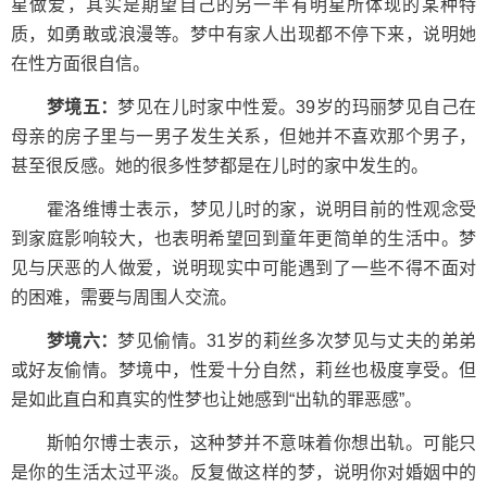
星做爱，其实是期望自己的另一半有明星所体现的某种特
质，如勇敢或浪漫等。梦中有家人出现都不停下来，说明她
在性方面很自信。
梦境五：
梦见在儿时家中性爱。39岁的玛丽梦见自己在
母亲的房子里与一男子发生关系，但她并不喜欢那个男子，
甚至很反感。她的很多性梦都是在儿时的家中发生的。
霍洛维博士表示，梦见儿时的家，说明目前的性观念受
到家庭影响较大，也表明希望回到童年更简单的生活中。梦
见与厌恶的人做爱，说明现实中可能遇到了一些不得不面对
的困难，需要与周围人交流。
梦境六：
梦见偷情。31岁的莉丝多次梦见与丈夫的弟弟
或好友偷情。梦境中，性爱十分自然，莉丝也极度享受。但
是如此直白和真实的性梦也让她感到“出轨的罪恶感”。
斯帕尔博士表示，这种梦并不意味着你想出轨。可能只
是你的生活太过平淡。反复做这样的梦，说明你对婚姻中的