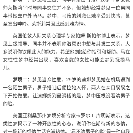
师莱斯莉平时与同事交往并不多，但她却经常梦见一位男同
事带她去户外骑马。梦中，马鞍的刺激让她享受到快感，甚
至发出呻吟。莱斯莉常因此感到难为情。
英国伦敦人际关系心理学专家帕姆·斯帕尔博士表示，梦
见上级领导、同事并不表明你潜意识中想与其发生关系，大
多说明你钦佩此人的能力，希望他(她)给你指引和帮助。马在
女性性梦中经常出现，喜欢自慰的女性可能会梦到抚摸马
儿。
梦境二：
梦见当众性爱。29岁的迪娜梦见她在机场遇到
一名陌生男子，男子搭讪后便拉她入怀，两人在众目睽睽之
下开始做爱。让迪娜感到最滑稽的是，梦中压根没看清男子
的脸。
美国亚利桑那州梦境分析专家卡罗尔-L-库明斯表示，这
类性梦揭示了一种开放性的心态，说明你在期待新的恋情，
对一段新的感情生活充满热情。“看不清男子的脸”是一种自我