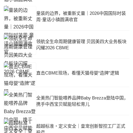
童装的边界，被重新丈量｜2026中国国际时装
周·童话小镇圆满收官
领航全生命周期健康管理 贝因美四大业务板块
闪耀2026 CBME
直击CBME现场，看懂天猫母婴“造牌”逻辑
全美热门智能喂养品牌Baby Brezza登陆中国，
携手中西宝贝赋能轻松育儿
超越标准・定义安全｜皇宠创新智控工厂正式
投产