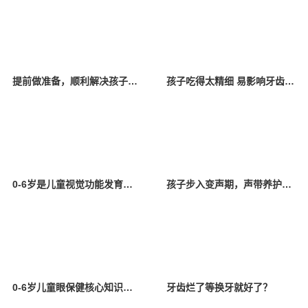
提前做准备，顺利解决孩子换牙烦恼
孩子吃得太精细 易影响牙齿生长
0-6岁是儿童视觉功能发育的关键期
孩子步入变声期，声带养护安排上！
0-6岁儿童眼保健核心知识要点
牙齿烂了等换牙就好了？