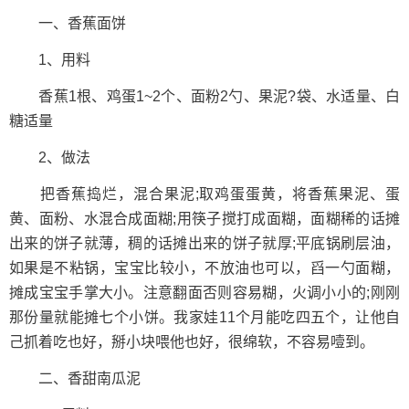
一、香蕉面饼
1、用料
香蕉1根、鸡蛋1~2个、面粉2勺、果泥?袋、水适量、白
糖适量
2、做法
把香蕉捣烂，混合果泥;取鸡蛋蛋黄，将香蕉果泥、蛋
黄、面粉、水混合成面糊;用筷子搅打成面糊，面糊稀的话摊
出来的饼子就薄，稠的话摊出来的饼子就厚;平底锅刷层油，
如果是不粘锅，宝宝比较小，不放油也可以，舀一勺面糊，
摊成宝宝手掌大小。注意翻面否则容易糊，火调小小的;刚刚
那份量就能摊七个小饼。我家娃11个月能吃四五个，让他自
己抓着吃也好，掰小块喂他也好，很绵软，不容易噎到。
二、香甜南瓜泥