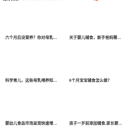
六个月后没营养？你对母乳有偏见
关于婴儿辅食，新手爸妈需要知道的事情
科学育儿，这些母乳喂养知识要知道！
6个月宝宝辅食怎么做？
婴幼儿食品市场呈现快速增长的态势
孩子一岁前添加辅食,家长要牢记“3做3不做”,对孩子成长有帮助