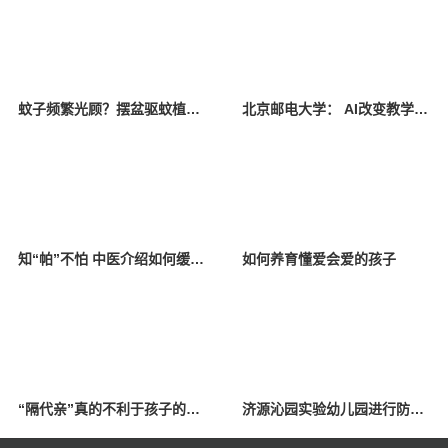
蚊子频繁光顾？摆盆驱蚊植物试试
北京邮电大学： AI改变教学模式 师生共享智慧校园
知“帕”不怕 中医介绍如何缓解帕金森病症状
如何养育懂爱会爱的孩子
“隔代亲”真的不利于孩子的健康成长吗？
济源沁园实验幼儿园进行防震应急疏散演练