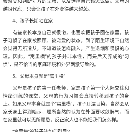
会感受和判断对方的立场，以及选择自己该怎么做。父母的
越俎代庖，只会让孩子在外变得越来越怂。
4、孩子长期宅在家
有些家长本身自己就很宅，也喜欢把孩子圈在家里，孩
子习惯了在家被照顾、被宠爱的状态，到了陌生环境下自然
会觉得无所适从，不知道该怎样融入，产生退缩和畏惧的心
理。因此，“窝里横”的孩子并非本性，而是后天养成的“习
惯”，是不恰当的家庭环境和外界刺激导致的。
5、父母本身就是“窝里横”
父母是孩子的第一任老师，家是孩子第一个人际交往和
情绪训练的课堂，父母的行为习惯会直接转移到孩子的身
上。如果父母本身就是个“窝里横”，孩子耳濡目染，自然会从
家长身上得到暗示，理所当然的认为在外面要收敛脾气，而
在家里就可以无所顾忌，反正家人也不能把我们怎么样。
“窝里横”的孩子该如何引导?