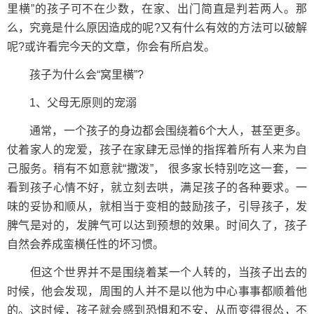
里横”的孩子可不在少数，在家、出门简直是判若两人。那
么，究竟是什么原因造成的呢?又有什么有效的方法可以破解
呢?或许看完今天的文章，你会有所启发。
孩子为什么会“窝里横”?
1、父母无原则的宠溺
通常，一个孩子的身边都会围绕着6个大人，甚至更多。
仗着家人的宠爱，孩子在家肆无忌惮的指挥着所有人来为自
己服务。稍有不如意就“撒泼”， 很多家长特别吃这一套，一
看到孩子心情不好，就立刻去哄，满足孩子的各种要求。一
味的妥协和顺从，就相当于变相的鼓励孩子，引导孩子，发
脾气是对的，发脾气可以达到预想的效果。时间久了，孩子
自然会养成蛮横任性的坏习惯。
但这个世界并不是围绕着某一个人转的，当孩子出去的
时候，他会发现，周围的人并不是以他为中心事事都顺着他
的。这时候，孩子就会感到恐惧和不安，从而变得很怂，不