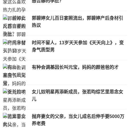
感吉娜的孕肚？
郭碧婷女儿百日宴照流出，郭碧婷产后身材引
热议
时间不留人，13岁天天参加《天天向上》，变
身气质型男
有种会调基因长叫元宝，妈妈的颜爸爸的才
女儿奴明星再添新成员，张若昀综艺里思念女
儿
抛弃妻女的父亲，当女儿成名后伸手要5000万
养老费