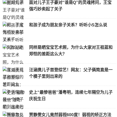
面对儿子王子豪对“谁是Q”的灵魂拷问，王宝
强巧妙卖起了关子
和孩子成为朋友亲子关系？听听小S怎么说
同样是晒宝宝艺术照，为什么大家对王祖蓝和
郑恺的差距这么大？
汪涵携儿子首登综艺！网友：父子俩简直是一
个模子里刻出来的
史上“最惨爸爸”潘粤明，连续七年隔空为儿子
庆祝生日
贾静雯女儿竟然弱视600度！弱视的矫正方法