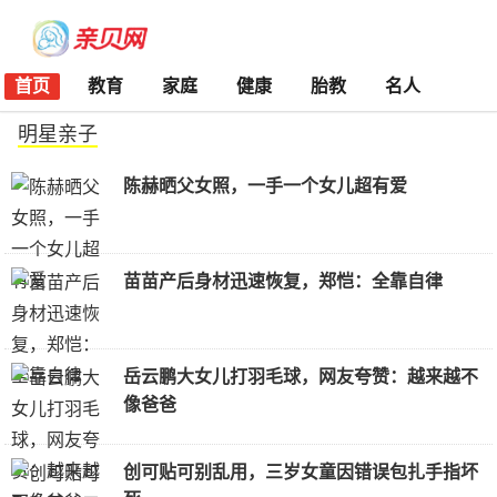
首页
教育
家庭
健康
胎教
名人
明星亲子
陈赫晒父女照，一手一个女儿超有爱
苗苗产后身材迅速恢复，郑恺：全靠自律
岳云鹏大女儿打羽毛球，网友夸赞：越来越不
像爸爸
创可贴可别乱用，三岁女童因错误包扎手指坏