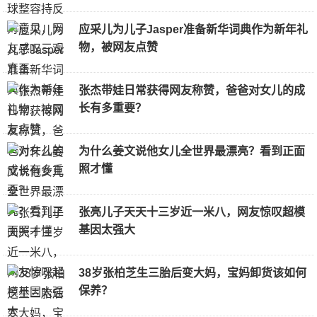
应采儿为儿子Jasper准备新华词典作为新年礼
物，被网友点赞
张杰带娃日常获得网友称赞，爸爸对女儿的成
长有多重要？
为什么姜文说他女儿全世界最漂亮？看到正面
照才懂
张亮儿子天天十三岁近一米八，网友惊叹超模
基因太强大
38岁张柏芝生三胎后变大妈，宝妈卸货该如何
保养？