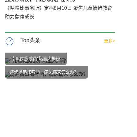
《咕噜比事务所》定档8月10日 聚焦儿童情绪教育
助力健康成长
Top头条
更多>
“南瓜家族成员”热量大揭秘
烧烤撸串加啤酒，痛风痛来怎么办？