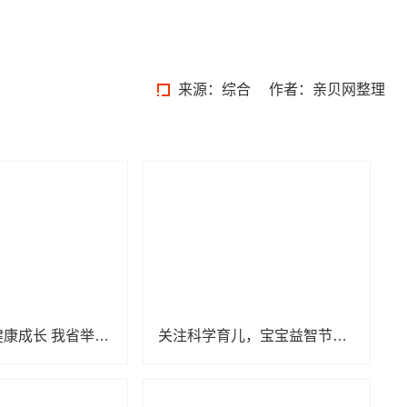
来源：综合
作者：亲贝网整理
呵护婴幼儿健康成长 我省举办托育服务宣传活动
关注科学育儿，宝宝益智节目《528宝宝智趣欢乐汇》定档