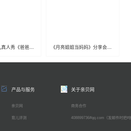
男性全职育儿真人秀《爸爸当家2》5月8日开播
《月亮姐姐当妈妈》分享会，月亮姐姐、凯叔、孙茜畅聊育儿心经
产品与服务
关于亲贝网
亲贝网
商务合作
育儿评测
408899736#qq.com（发邮件时把#