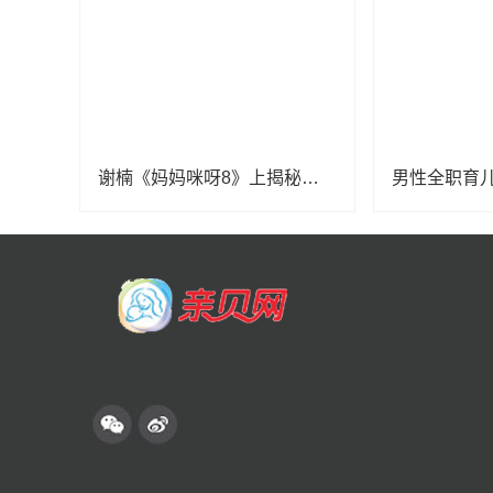
谢楠《妈妈咪呀8》上揭秘吴京育儿必学项目，初代“香妃”唤醒追剧回忆