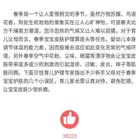
春季是一个让人爱恨相交的季节，虽然万物苏醒、鸟语
花香，到处生机勃勃的景象实在让人心旷神怡，可是春天北
方干燥南方潮湿，忽冷忽热的气候又让人难以捉摸。对于育
儿父母而言，春季宝宝皮肤护理算是头等任务。婴幼儿本身
调节体温的能力差，因而极难去适应如此变化无常的气候环
境，另外春季空气中花粉、尘埃、细菌等漂浮物会让宝宝皮
肤带来或多或少的刺激而引起湿疹、过敏、皮炎、痱子等肌
肤问题。下面贝悦育儿护理专家指出不少新手父母对于春季
宝宝护肤的几个小误区，育儿家长需认真对待，避免犯错，
让宝宝皮肤少受折磨。
38223