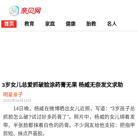
首页
教育
家庭
健康
胎教
名人
3岁女儿总爱抓破脸涂药膏无果 杨威无奈发文求助
明星亲子
2020年04月14日
14日晚，杨威在微博晒出女儿近照，写道：“3岁孩子总
抓脸怎么破?试过好多药膏了”。照片中，杨威的女儿绑着发
带，半张脸都抹着白色的药膏。不少网友给他支招：把指甲
剪短、抹点芦荟胶。