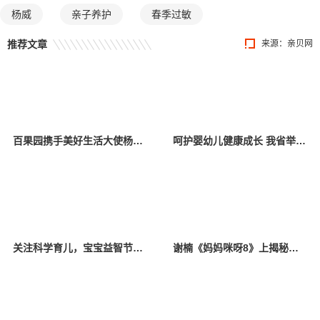
杨威
亲子养护
春季过敏
推荐文章
来源：
亲贝网
百果园携手美好生活大使杨幂，关爱中国儿童少年基金会困境儿童
呵护婴幼儿健康成长 我省举办托育服务宣传活动
关注科学育儿，宝宝益智节目《528宝宝智趣欢乐汇》定档
谢楠《妈妈咪呀8》上揭秘吴京育儿必学项目，初代“香妃”唤醒追剧回忆