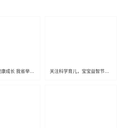
呵护婴幼儿健康成长 我省举办托育服务宣传活动
关注科学育儿，宝宝益智节目《528宝宝智趣欢乐汇》定档