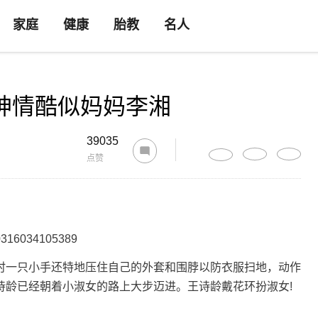
家庭
健康
胎教
名人
神情酷似妈妈李湘
39035
点赞
时一只小手还特地压住自己的外套和围脖以防衣服扫地，动作
诗龄已经朝着小淑女的路上大步迈进。王诗龄戴花环扮淑女!