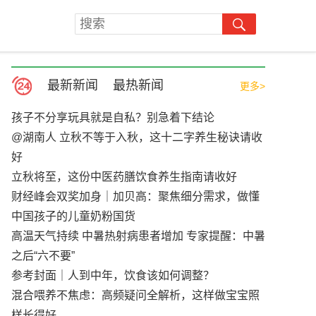
最新新闻
最热新闻
更多>
孩子不分享玩具就是自私？别急着下结论
@湖南人 立秋不等于入秋，这十二字养生秘诀请收
好
立秋将至，这份中医药膳饮食养生指南请收好
财经峰会双奖加身｜加贝高：聚焦细分需求，做懂
中国孩子的儿童奶粉国货
高温天气持续 中暑热射病患者增加 专家提醒：中暑
之后“六不要”
参考封面｜人到中年，饮食该如何调整？
混合喂养不焦虑：高频疑问全解析，这样做宝宝照
样长得好