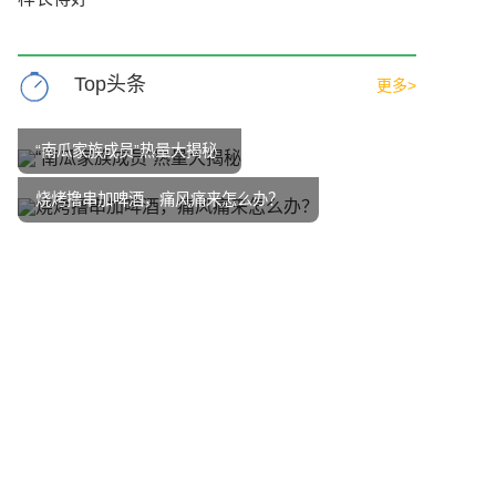
Top头条
更多>
“南瓜家族成员”热量大揭秘
烧烤撸串加啤酒，痛风痛来怎么办？