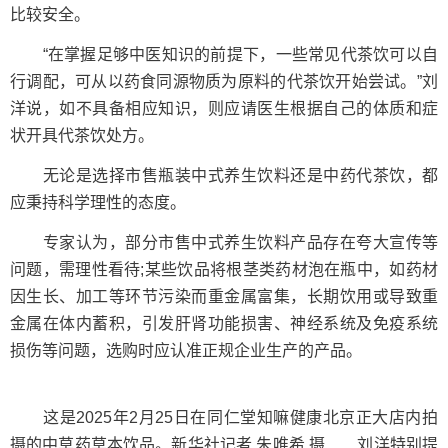
比较安全。
“在掌握足够中医知识的前提下，一些常见代茶饮可以自
行调配，可从以药食同源物质为原料的代茶饮开始尝试。”刘
洋说，如不具备相应知识，则应请医生根据自己的体质和症
状开具代茶饮处方。
无论是选择市售瓶装中式养生饮料还是中药代茶饮，都
应秉持科学理性的态度。
专家认为，部分市售中式养生饮料产品存在夸大宣传等
问题，需理性看待;某些饮品将根茎类药材泡在瓶中，如药材
因生长、加工等环节污染而重金属富集，长期饮用或导致重
金属在体内蓄积，引发肝肾功能损害、神经系统及免疫系统
损伤等问题，选购时应认准正规企业生产的产品。
这是2025年2月25日在同仁堂知嘛健康北京正大店内拍
摄的中草药草本饮品。新华社记者 朱唯希 摄 刘洋特别提