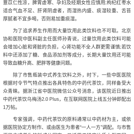
薏苡仁性凉，脾胃虚寒、孕妇及经期女性应慎用;枸杞红枣水
适合气血不足、肝肾阴虚者，而湿热内盛、痰湿较重、舌苔
厚腻者不宜多喝，否则易加重痰湿。
为了追求养生作用而大量饮用此类饮料也不可取。北京
协和医院中医科副主任医师孙青说，过量饮用此类饮料可能
会增加心脏和肾脏的负担，心肾功能不全人群更需谨慎;若饮
料中还添加了糖、食品添加剂等成分，长期大量饮用还可能
导致血糖升高、肥胖等健康问题。
除了市售瓶装中式养生饮料之外，时下，一些中医医院
根据时令节气特点推出各具特色的中药代茶饮，同样备受大
众青睐。据浙江省中医院微信公众号消息，该医院近日推出
中药代茶饮乌梅汤2.0 Plus，在互联网医院上线五分钟即配出
1万帖。
专家强调，中药代茶饮的原料通常以中药材为主，或依
据医院协定方制作、或由医生为患者“一人一方”调配。与市售