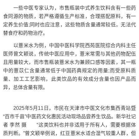
一些中医专家认为，市售瓶装中式养生饮料含有一些药
食同源的物质，若严格遵循生产标准，合理搭配原料，有一
定养生价值;同时也应注意，这些物质含量通常较低，无法代
替食疗和药物治疗。
以薏米水为例，中国中医科学院西苑医院综合内科主任
医师曾文颖说，传统中医应用中，薏米常需与其他药物配伍
且用量较大，而市售瓶装薏米水为兼顾口感等因素，其一瓶
中的薏苡仁含量通常低于中国药典规定的用量;而受原料质
量、加工工艺影响，此类饮品的有效成分含量也因产品而
异，总体含量有限。
2025年5月11日，市民在天津市中医文化市集西青站暨
“百市千县”中医药文化惠民活动现场品尝养生饮品。新华社记
者 李然 摄 “这类饮料也并非适用于所有人，需要根据体
质判断。”曾文颖举例说，红豆薏米水适合湿气较重人群，但