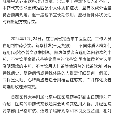
瓶装中式养生饮料成分固定、只适用于特定体质人群不同，
中药代茶饮能更精准匹配个人体质和症状，且有效成分含量
符合药典规定，但一般也不宜长期饮用，应根据身体状况适
时调整配方或停饮。
2024年12月24日，在甘肃省定西市中医医院，工作人员
在配制中药茶饮。新华社发(王克贤摄) 不同体质人群如何
选用代茶饮?曾文颖举例说，阳虚体质者宜选用温阳散寒的中
药，不宜饮用金银花茶等偏寒凉的代茶饮;阴虚体质者宜选用
滋阴润燥的中药，不宜饮用肉桂茶等偏温热的代茶饮;针对有
特殊病史、复杂病情或特殊体质的人群需仔细研判，例如，
同样是失眠，心脾两虚者适合用桂圆红枣茶，而肝郁化火者
可选用玫瑰薄荷茶。
首都医科大学附属北京中医医院药学部副主任药师刘洋
介绍，医院的中药代茶饮通常会明确其适用人群，并经医院
药学部门严格审核、通过了临床观察和不良反应监测，相对