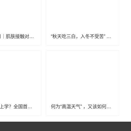
世界早产儿日｜肌肤接触对早产宝宝和妈妈都很重要
“秋天吃三白，入冬不受苦” 萝卜进补指南请收好！
边“撸熊猫”边上学？全国首个大熊猫学院正式招生啦
何为“高温天气” ，又该如何防暑降温？