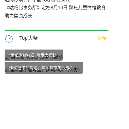
《咕噜比事务所》定档8月10日 聚焦儿童情绪教育
助力健康成长
Top头条
更多>
“南瓜家族成员”热量大揭秘
烧烤撸串加啤酒，痛风痛来怎么办？