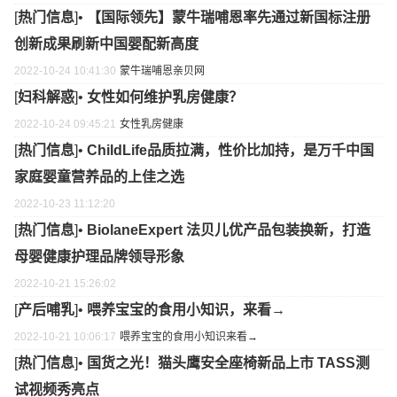
[
热门信息
]•
【国际领先】蒙牛瑞哺恩率先通过新国标注册
创新成果刷新中国婴配新高度
2022-10-24 10:41:30
蒙牛
瑞哺恩
亲贝网
[
妇科解惑
]•
女性如何维护乳房健康？
2022-10-24 09:45:21
女性
乳房
健康
[
热门信息
]•
ChildLife品质拉满，性价比加持，是万千中国
家庭婴童营养品的上佳之选
2022-10-23 11:12:20
[
热门信息
]•
BiolaneExpert 法贝儿优产品包装换新，打造
母婴健康护理品牌领导形象
2022-10-21 15:26:02
[
产后哺乳
]•
喂养宝宝的食用小知识，来看→
2022-10-21 10:06:17
喂养宝宝的食用小知识
来看→
[
热门信息
]•
国货之光！猫头鹰安全座椅新品上市 TASS测
试视频秀亮点