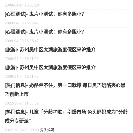
2009-04-14 16:37:28
[
心理测试
]•
鬼片小测试：你有多胆小？
2009-04-08 16:15:47
[
心理测试
]•
鬼片小测试：你有多胆小？
2009-04-08 16:15:47
[
旅游
]•
苏州吴中区太湖旅游度假区来沪推介
2009-04-04 18:11:00
[
旅游
]•
苏州吴中区太湖旅游度假区来沪推介
2009-04-04 18:11:00
[
热门信息
]•
奶酪包不住，第一口就爆 每日黑巧奶酪夹心黑
巧创新上市
2022-10-24 11:35:32
[
热门信息
]•
儿童「分龄护肤」引爆市场 兔头妈妈成为“分龄
成分专研派”
2022-10-24 11:09:03
兔头妈妈