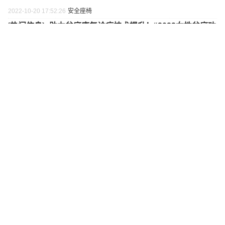
2022-10-20 17:52:26
安全座椅
[
热门信息
]•
助力盆底康复诊疗技术提升！“2022女性盆底功
能康复技术人员规范化培训班”圆满落幕
2022-10-20 17:23:22
[
热门信息
]•
Mini Mars亲子乐园迭代品牌表达 上海门店全面
升级业务内容
2022-10-20 15:51:40
最新新闻
最热新闻
更多>
奇鹤、安琪纽特等品牌确认参加！第九届中国婴童细
分行业大会·中国营养健康大会8.10杭州召开
宜品、伊利、春绵等品牌确认参加！第九届中国婴童
细分行业大会·中国羊奶大会8月11日杭州召开
宜品、光明等品牌确认参加！第九届中国婴童细分行
业大会·中国奶粉大会8.12杭州召开