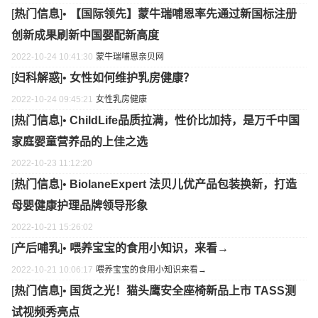
[
热门信息
]•
【国际领先】蒙牛瑞哺恩率先通过新国标注册
创新成果刷新中国婴配新高度
2022-10-24 10:41:30
蒙牛
瑞哺恩
亲贝网
[
妇科解惑
]•
女性如何维护乳房健康？
2022-10-24 09:45:21
女性
乳房
健康
[
热门信息
]•
ChildLife品质拉满，性价比加持，是万千中国
家庭婴童营养品的上佳之选
2022-10-23 11:12:20
[
热门信息
]•
BiolaneExpert 法贝儿优产品包装换新，打造
母婴健康护理品牌领导形象
2022-10-21 15:26:02
[
产后哺乳
]•
喂养宝宝的食用小知识，来看→
2022-10-21 10:06:17
喂养宝宝的食用小知识
来看→
[
热门信息
]•
国货之光！猫头鹰安全座椅新品上市 TASS测
试视频秀亮点