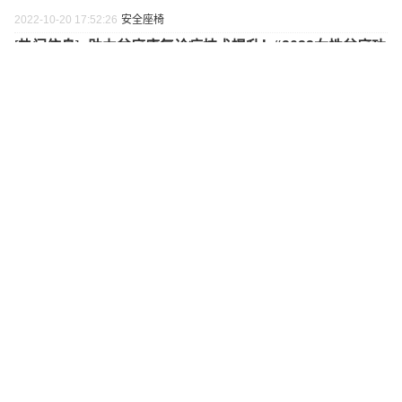
2022-10-20 17:52:26
安全座椅
[
热门信息
]•
助力盆底康复诊疗技术提升！“2022女性盆底功
能康复技术人员规范化培训班”圆满落幕
2022-10-20 17:23:22
[
热门信息
]•
Mini Mars亲子乐园迭代品牌表达 上海门店全面
升级业务内容
2022-10-20 15:51:40
最新新闻
最热新闻
更多>
奇鹤、安琪纽特等品牌确认参加！第九届中国婴童细
分行业大会·中国营养健康大会8.10杭州召开
宜品、伊利、春绵等品牌确认参加！第九届中国婴童
细分行业大会·中国羊奶大会8月11日杭州召开
宜品、光明等品牌确认参加！第九届中国婴童细分行
业大会·中国奶粉大会8.12杭州召开