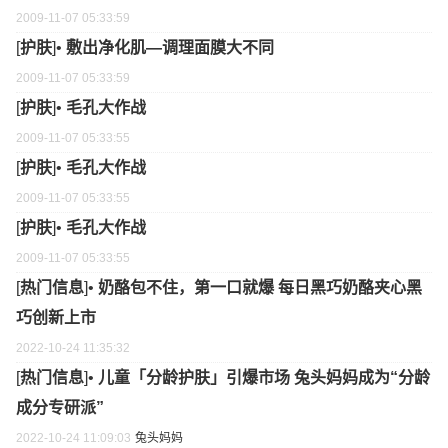
2009-11-07 05:33:59
[
护肤
]•
敷出净化肌—调理面膜大不同
2009-11-07 05:33:59
[
护肤
]•
毛孔大作战
2009-11-07 05:33:55
[
护肤
]•
毛孔大作战
2009-11-07 05:33:55
[
护肤
]•
毛孔大作战
2009-11-07 05:33:55
[
热门信息
]•
奶酪包不住，第一口就爆 每日黑巧奶酪夹心黑
巧创新上市
2022-10-24 11:35:32
[
热门信息
]•
儿童「分龄护肤」引爆市场 兔头妈妈成为“分龄
成分专研派”
2022-10-24 11:09:03
兔头妈妈