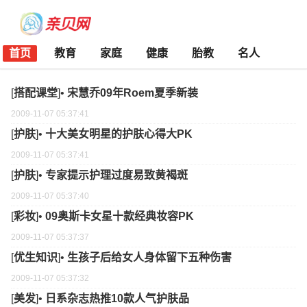
首页
教育
家庭
健康
胎教
名人
[
搭配课堂
]•
宋慧乔09年Roem夏季新装
2009-11-07 05:37:41
[
护肤
]•
十大美女明星的护肤心得大PK
2009-11-07 05:37:41
[
护肤
]•
专家提示护理过度易致黄褐斑
2009-11-07 05:37:40
[
彩妆
]•
09奥斯卡女星十款经典妆容PK
2009-11-07 05:37:37
[
优生知识
]•
生孩子后给女人身体留下五种伤害
2009-11-07 05:37:32
[
美发
]•
日系杂志热推10款人气护肤品