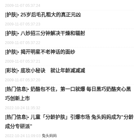
2009-11-07 05:37:24
[
护肤
]•
25岁后毛孔粗大的真正元凶
2009-11-07 05:37:23
[
护肤
]•
八妙招三分钟解决干燥和辐射
2009-11-07 05:37:22
[
护肤
]•
揭开明星不老神话的面纱
2009-11-07 05:37:21
[
彩妆
]•
底妆小秘诀 就让年龄减减减
2009-11-07 05:37:20
[
热门信息
]•
奶酪包不住，第一口就爆 每日黑巧奶酪夹心黑
巧创新上市
2022-10-24 11:35:32
[
热门信息
]•
儿童「分龄护肤」引爆市场 兔头妈妈成为“分龄
成分专研派”
2022-10-24 11:09:03
兔头妈妈