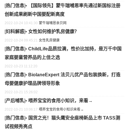
[
热门信息
]•
【国际领先】蒙牛瑞哺恩率先通过新国标注册
创新成果刷新中国婴配新高度
2022-10-24 10:41:30
蒙牛
瑞哺恩
亲贝网
[
妇科解惑
]•
女性如何维护乳房健康？
2022-10-24 09:45:21
女性
乳房
健康
[
热门信息
]•
ChildLife品质拉满，性价比加持，是万千中国
家庭婴童营养品的上佳之选
2022-10-23 11:12:20
[
热门信息
]•
BiolaneExpert 法贝儿优产品包装换新，打造
母婴健康护理品牌领导形象
2022-10-21 15:26:02
[
产后哺乳
]•
喂养宝宝的食用小知识，来看→
2022-10-21 10:06:17
喂养宝宝的食用小知识
来看→
[
热门信息
]•
国货之光！猫头鹰安全座椅新品上市 TASS测
试视频秀亮点