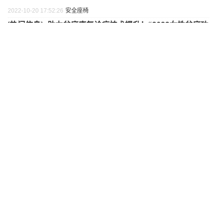
2022-10-20 17:52:26
安全座椅
[
热门信息
]•
助力盆底康复诊疗技术提升！“2022女性盆底功
能康复技术人员规范化培训班”圆满落幕
2022-10-20 17:23:22
[
热门信息
]•
Mini Mars亲子乐园迭代品牌表达 上海门店全面
升级业务内容
2022-10-20 15:51:40
最新新闻
最热新闻
更多>
奇鹤、安琪纽特等品牌确认参加！第九届中国婴童细
分行业大会·中国营养健康大会8.10杭州召开
宜品、伊利、春绵等品牌确认参加！第九届中国婴童
细分行业大会·中国羊奶大会8月11日杭州召开
宜品、光明等品牌确认参加！第九届中国婴童细分行
业大会·中国奶粉大会8.12杭州召开