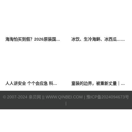
海淘怕买到假？2026原装国产羊奶粉靠谱的正规品牌有哪些？
冰饮、生冷海鲜、冰西瓜……泉州人夏季“标配”饮食极易引发胃肠炎
人人讲安全 个个会应急 科学应对防震避险
童装的边界，被重新丈量｜2026中国国际时装周·童话小镇圆满收官
©
2007-2024 亲贝网 |
| WWW.QINBEI.COM |
豫ICP备2024094673号
|