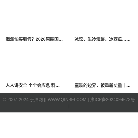
海淘怕买到假？2026原装国产羊奶粉靠谱的正规品牌有哪些？
冰饮、生冷海鲜、冰西瓜……泉州人夏季“标配”饮食极易引发胃肠炎
人人讲安全 个个会应急 科学应对防震避险
童装的边界，被重新丈量｜2026中国国际时装周·童话小镇圆满收官
©
2007-2024 亲贝网 |
| WWW.QINBEI.COM |
豫ICP备2024094673号
|