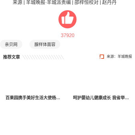
来源 | 羊城晚报·羊城派责编 | 邵梓恒校对 | 赵丹丹
37920
亲贝网
腺样体面容
推荐文章
来源：羊城晚报
百果园携手美好生活大使杨幂，关爱中国儿童少年基金会困境儿童
呵护婴幼儿健康成长 我省举办托育服务宣传活动