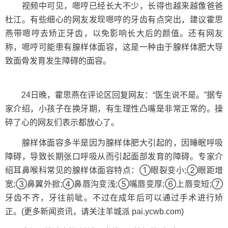
视频中可见，嗯哼已经长大不少，长得也越来越像爸爸
杜江。有些细心的网友发现嗯哼的牙齿有点突出，建议霍思
燕带嗯哼去矫正牙齿，以免影响长大后的颜值。还有网友
称，嗯哼可能患有腺样体面容，这是一种由于腺样体肥大导
致面骨发育发生障碍的面容。
24日晚，霍思燕在评论区回复网友：“医生说不是。”据专
家介绍，小孩子在换牙期，有生理性凸嘴是非常正常的。操
碎了心的网友们表示都放心了。
腺样体面容多半是因为腺样体肥大引起的，因睡眠呼吸
障碍，导致长期张口呼吸从而引起面部发育的障碍。专家介
绍耳鼻喉科常见的腺样体面容特点：①眼裂变小;②眼距增
宽;③鼻翼外掀;④鼻唇沟变浅;⑤嘴唇变厚;⑥上唇变短;⑦
牙齿不齐，牙往前呲。不过在成年后可以通过手术进行矫
正。(更多新闻资讯，请关注羊城派 pai.ycwb.com)