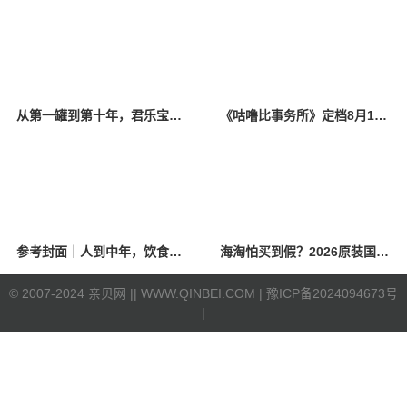
从第一罐到第十年，君乐宝奶粉把初心写进品质安全
《咕噜比事务所》定档8月10日 聚焦儿童情绪教育助力健康成长
参考封面｜人到中年，饮食该如何调整？
海淘怕买到假？2026原装国产羊奶粉靠谱的正规品牌有哪些？
©
2007-2024 亲贝网 |
| WWW.QINBEI.COM |
豫ICP备2024094673号
|