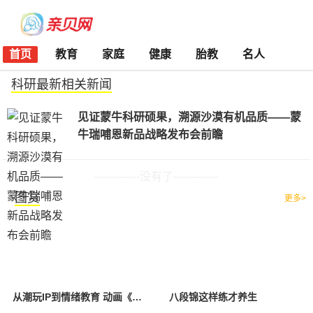
首页
教育
家庭
健康
胎教
名人
科研最新相关新闻
见证蒙牛科研硕果，溯源沙漠有机品质——蒙
牛瑞哺恩新品战略发布会前瞻
-------------没有了-------------
图赏
更多>
从潮玩IP到情绪教育 动画《咕噜比事务所》今日治愈开播
八段锦这样练才养生