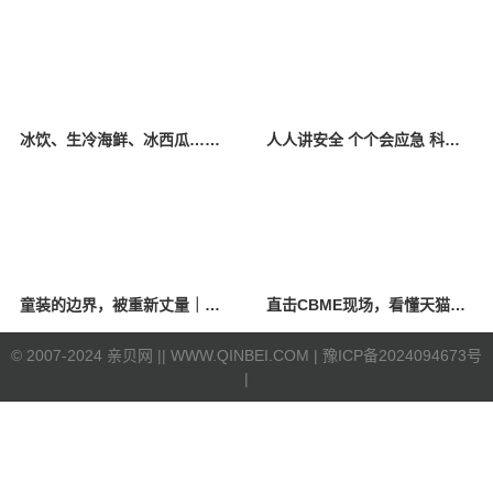
冰饮、生冷海鲜、冰西瓜……泉州人夏季“标配”饮食极易引发胃肠炎
人人讲安全 个个会应急 科学应对防震避险
童装的边界，被重新丈量｜2026中国国际时装周·童话小镇圆满收官
直击CBME现场，看懂天猫母婴“造牌”逻辑
©
2007-2024 亲贝网 |
| WWW.QINBEI.COM |
豫ICP备2024094673号
|