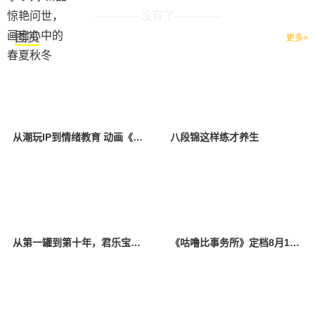
-------------没有了-------------
图赏
更多>
从潮玩IP到情绪教育 动画《咕噜比事务所》今日治愈开播
八段锦这样练才养生
从第一罐到第十年，君乐宝奶粉把初心写进品质安全
《咕噜比事务所》定档8月10日 聚焦儿童情绪教育助力健康成长